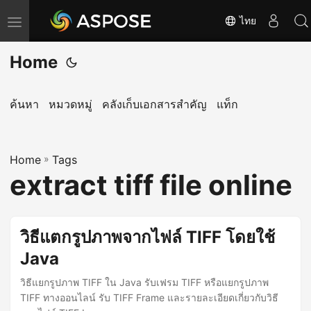
ไทย
T
o
Home
g
g
l
ค้นหา
หมวดหมู่
คลังเก็บเอกสารสำคัญ
แท็ก
e
n
Home
a
»
Tags
extract tiff file online
v
i
g
วิธีแตกรูปภาพจากไฟล์ TIFF โดยใช้
a
Java
t
i
วิธีแยกรูปภาพ TIFF ใน Java รับเฟรม TIFF หรือแยกรูปภาพ
o
TIFF ทางออนไลน์ รับ TIFF Frame และรายละเอียดเกี่ยวกับวิธี