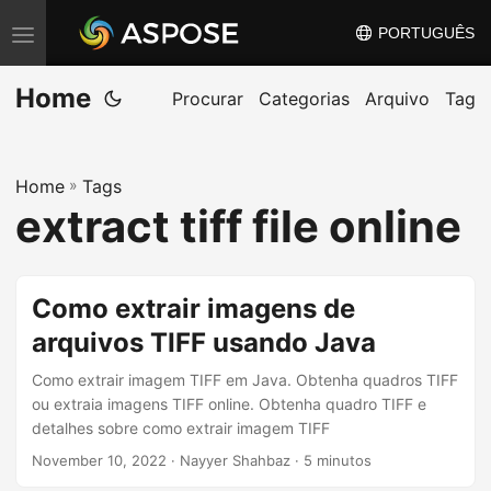
PORTUGUÊS
A
l
Home
t
Procurar
Categorias
Arquivo
Tag
e
r
Home
»
Tags
n
extract tiff file online
a
r
n
Como extrair imagens de
a
arquivos TIFF usando Java
v
e
Como extrair imagem TIFF em Java. Obtenha quadros TIFF
g
ou extraia imagens TIFF online. Obtenha quadro TIFF e
detalhes sobre como extrair imagem TIFF
a
November 10, 2022
· Nayyer Shahbaz · 5 minutos
ç