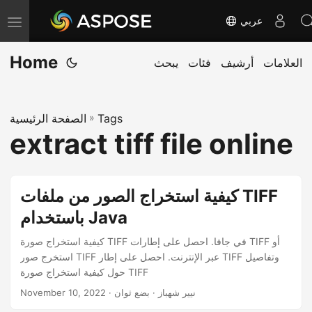
عربي
T
o
Home
العلامات
أرشيف
فئات
يبحث
g
g
l
Tags
»
الصفحة الرئيسية
e
extract tiff file online
n
a
v
كيفية استخراج الصور من ملفات TIFF
i
باستخدام Java
g
a
كيفية استخراج صورة TIFF في جافا. احصل على إطارات TIFF أو
استخرج صور TIFF عبر الإنترنت. احصل على إطار TIFF وتفاصيل
t
حول كيفية استخراج صورة TIFF
i
· نيير شهباز · بضع ثوان
November 10, 2022
o