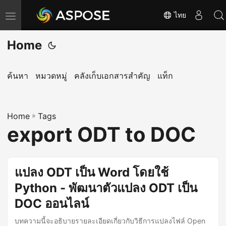
ไทย
T
o
Home
g
g
l
ค้นหา
หมวดหมู่
คลังเก็บเอกสารสำคัญ
แท็ก
e
n
Home
a
»
Tags
export ODT to DOC
v
i
g
แปลง ODT เป็น Word โดยใช้
a
Python - พัฒนาตัวแปลง ODT เป็น
t
i
DOC ออนไลน์
o
บทความนี้จะอธิบายรายละเอียดเกี่ยวกับวิธีการแปลงไฟล์ Open