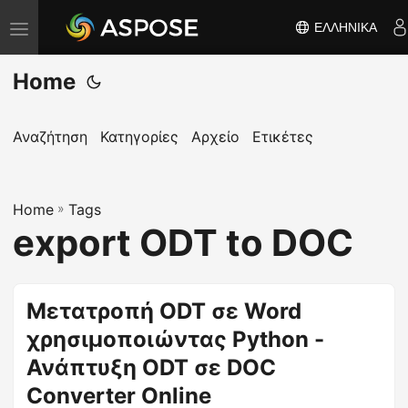
ΕΛΛΗΝΙΚΆ
Ε
ν
Home
α
λ
λ
Αναζήτηση
Κατηγορίες
Αρχείο
Ετικέτες
α
γ
Home
ή
»
Tags
export ODT to DOC
π
λ
ο
Μετατροπή ODT σε Word
ή
χρησιμοποιώντας Python -
γ
η
Ανάπτυξη ODT σε DOC
σ
Converter Online