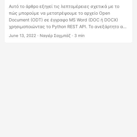
η
Αυτό το άρθρο εξηγεί τις λεπτομέρειες σχετικά με το
ς
πώς μπορούμε να μετατρέψουμε το αρχείο Open
Document (ODT) σε έγγραφο MS Word (DOC ή DOCX)
χρησιμοποιώντας το Python REST API. Το ανεξάρτητο από
την πλατφόρμα REST API προσφέρει τις δυνατότητες να
June 13, 2022
· Ναγιέρ Σαχμπάζ · 3 min
εκτελείτε τις δυνατότητες μετατροπής εγγράφων με
ευκολία.