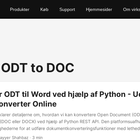
Produkter
Køb
Support
Hjemmesider
Om virk
 ODT to DOC
 ODT til Word ved hjælp af Python - U
onverter Online
rklarer detaljerne om, hvordan vi kan konvertere Open Document (ODT)
DOC eller DOCX) ved hjælp af Python REST API. Den platformsuaf
ighederne for at udføre dokumentkonverteringsfunktioner med lethed
ayyer Shahbaz · 3 min