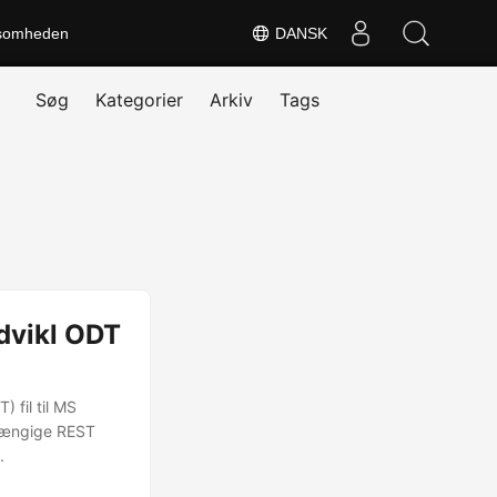
somheden
DANSK
Søg
Kategorier
Arkiv
Tags
dvikl ODT
 fil til MS
hængige REST
.