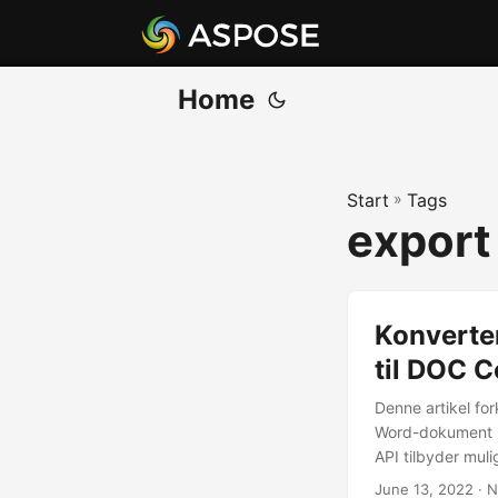
Home
Start
»
Tags
export
Konverter
til DOC C
Denne artikel fo
Word-dokument (
API tilbyder mul
June 13, 2022
· N