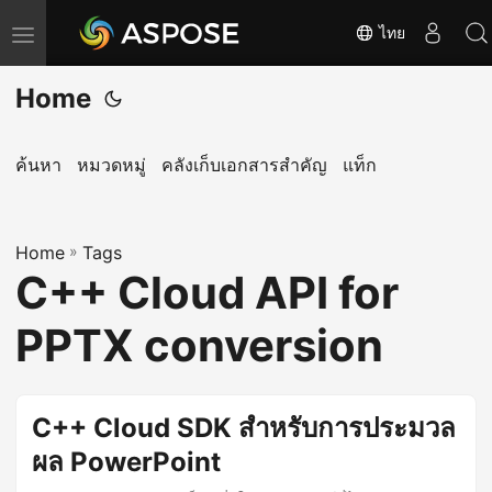
ไทย
T
o
Home
g
g
l
ค้นหา
หมวดหมู่
คลังเก็บเอกสารสำคัญ
แท็ก
e
n
Home
a
»
Tags
C++ Cloud API for
v
i
PPTX conversion
g
a
t
C++ Cloud SDK สำหรับการประมวล
i
ผล PowerPoint
o