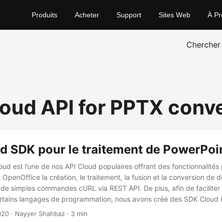
Produits
Acheter
Support
Sites Web
À Pr
Chercher
oud API for PPTX conv
d SDK pour le traitement de PowerPoi
ud est l’une de nos API Cloud populaires offrant des fonctionnalités
penOffice la création, le traitement, la fusion et la conversion de d
de simples commandes cURL via REST API. De plus, afin de faciliter l’
ertains langages de programmation, nous avons créé des SDK Cloud i
ides Cloud SDK for .NET, Aspose.Slides Cloud SDK for Java, Aspose.
020
· Nayyer Shahbaz · 3 min