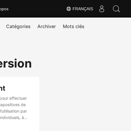
opos
FRANÇAIS
Catégories
Archiver
Mots clés
ersion
nt
 pour effectuer
iapositives de
utilisation par
ndividuels, à