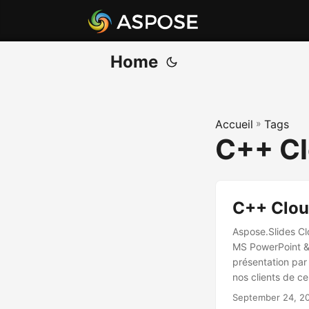
Home
Accueil
»
Tags
C++ Cl
C++ Clou
Aspose.Slides Clo
MS PowerPoint & O
présentation par 
nos clients de c
savoir Aspose.Sl
September 24, 2