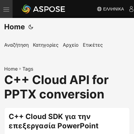
ΕΛΛΗΝΙΚΆ
Ε
ν
Home
α
λ
λ
Αναζήτηση
Κατηγορίες
Αρχείο
Ετικέτες
α
γ
Home
ή
»
Tags
C++ Cloud API for
π
λ
PPTX conversion
ο
ή
γ
C++ Cloud SDK για την
η
επεξεργασία PowerPoint
σ