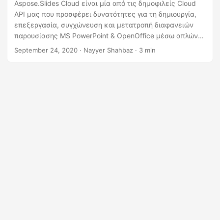
η
Aspose.Slides Cloud είναι μία από τις δημοφιλείς Cloud
API μας που προσφέρει δυνατότητες για τη δημιουργία,
ς
επεξεργασία, συγχώνευση και μετατροπή διαφανειών
παρουσίασης MS PowerPoint & OpenOffice μέσω απλών
εντολών cURL μέσω REST API. Επίσης, προκειμένου να
September 24, 2020
· Nayyer Shahbaz · 3 min
διευκολύνουμε τους πελάτες μας που χρησιμοποιούν
συγκεκριμένες γλώσσες προγραμματισμού, έχουμε
δημιουργήσει μεμονωμένα Cloud SDKs, δηλαδή
Aspose.Slides Cloud SDK for .NET, Aspose.Slides Cloud
SDK for Java, Aspose.Slides Cloud SDK for PHP κ.λπ.
Επομένως, για να διευκολύνουμε τους πιστούς πελάτες
μας που χρησιμοποιούν C++, παρουσιάζουμε την
κυκλοφορία του [