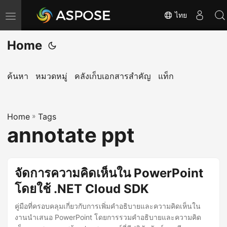
ไทย
T
o
Home
g
g
l
ค้นหา
หมวดหมู่
คลังเก็บเอกสารสำคัญ
แท็ก
e
n
Home
a
»
Tags
annotate ppt
v
i
g
จัดการความคิดเห็นใน PowerPoint
a
โดยใช้ .NET Cloud SDK
t
i
คู่มือที่ครอบคลุมเกี่ยวกับการเพิ่มคำอธิบายและความคิดเห็นใน
o
งานนำเสนอ PowerPoint โดยการรวมคำอธิบายและความคิด