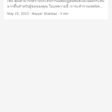
เห็น คุณสามารถสร้างประสบการณ์ที่มีปฏิสัมพันธ์และมีผลกระทบ
n
มากขึ้นสำหรับผู้ชมของคุณ ในบทความนี้ เราจะสำรวจเทคนิค
ต่าง ๆ ที่ได้รับการสนับสนุนโดย Aspose.Slides Cloud SDK for
May 25, 2023
· Nayyer Shahbaz · 3 min
.NET API ซึ่งช่วยให้คุณเพิ่มความคิดเห็นไปยังงานนำเสนอ
PowerPoint ของคุณได้อย่างราบรื่น