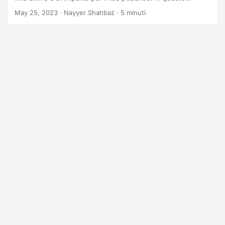
articolo, esploreremo varie tecniche supportate dal potente
May 25, 2023
· Nayyer Shahbaz · 5 minuti
Aspose.Slides Cloud SDK per l’API .NET, che ti aiuta ad
aggiungere facilmente commenti alle tue presentazioni
PowerPoint.