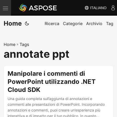
ITALIANO
V
ä
Home
x
Ricerca
Categorie
Archivio
Tag
l
a
Home
»
Tags
n
annotate ppt
a
v
i
Manipolare i commenti di
g
PowerPoint utilizzando .NET
e
Cloud SDK
r
i
Una guida completa sull’aggiunta di annotazioni e
n
commenti alle presentazioni di PowerPoint. Incorporando
annotazioni e commenti, puoi creare un’esperienza più
g
interattiva e di impatto per il tuo pubblico. In questo