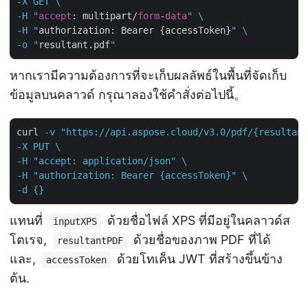
-X GET \

-H "
accept
: multipart/
form
-
data
" \

-H "
authorization: Bearer {accessToken}
" \

-o "
resultant.pdf
หากเรามีความต้องการที่จะเก็บผลลัพธ์ในพื้นที่จัดเก็บ
ข้อมูลบนคลาวด์ กรุณาลองใช้คำสั่งต่อไปนี้。
curl
-v "https://api.aspose.cloud/v3.0/pdf/{resultant
-X PUT \

-H "accept: application/json" \

-H "authorization: Bearer {accessToken}" \

-d {}
แทนที่
ด้วยชื่อไฟล์ XPS ที่มีอยู่ในคลาวด์ส
inputXPS
โตเรจ,
ด้วยชื่อของภาพ PDF ที่ได้
resultantPDF
และ,
ด้วยโทเค็น JWT ที่สร้างขึ้นข้าง
accessToken
ต้น.