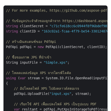
// For more examples, https://github.com/aspose-pdf-c
// รับข้อมูลประจำตัวของลูกค้าจาก https://dashboard.aspose
string
 clientSecret = 
"c71cfe618cc6c0944f8f96bdef9813
string
 clientID = 
"163c02a1-fcaa-4f79-be54-33012487e7
// สร้างอินสแตนซ์ของ PdfApi
PdfApi pdfApi = 
new
 PdfApi(clientSecret, clientID);

// ชื่อของภาพ JPG ที่นำเข้า
String inputFile = 
"Simple.xps"
;

// โหลดแหล่งข้อมูล XPS จากไดรฟ์โลคัล
using
 (
var
 stream = System.IO.File.OpenRead(inputFile
{

// อัปโหลดไฟล์ XPS ไปยังคลาวด์สตอเรจ
    pdfApi.UploadFile(
"input.xps"
, stream);

// เรียกใช้ API เพื่อแปลงไฟล์ XPS เป็นรูปแบบ PDF
var
 resltant = pdfApi.PutXpsInStorageToPdf(result