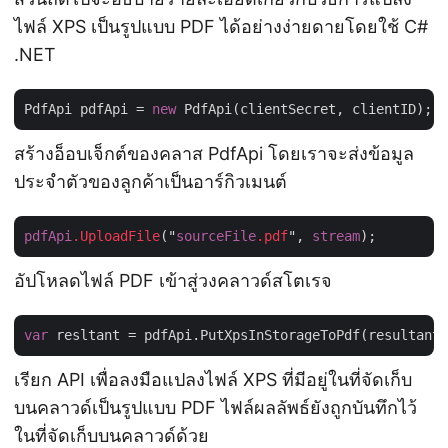
ไฟล์ XPS เป็นรูปแบบ PDF ได้อย่างง่ายดายโดยใช้ C#
.NET
PdfApi pdfApi = 
new
สร้างอ็อบเจ็กต์ของคลาส PdfApi โดยเราจะส่งข้อมูล
ประจำตัวของลูกค้าเป็นอาร์กิวเมนต์
pdfApi
.UploadFile
("
sourceFile
.pdf
", 
stream
อัปโหลดไฟล์ PDF เข้าสู่วงคลาวด์สโตเรจ
var
 resltant = pdfApi.PutXpsInStorageToPdf(resultantP
เรียก API เพื่อลงมือแปลงไฟล์ XPS ที่มีอยู่ในที่จัดเก็บ
บนคลาวด์เป็นรูปแบบ PDF ไฟล์ผลลัพธ์ยังถูกบันทึกไว้
ในที่จัดเก็บบนคลาวด์ด้วย