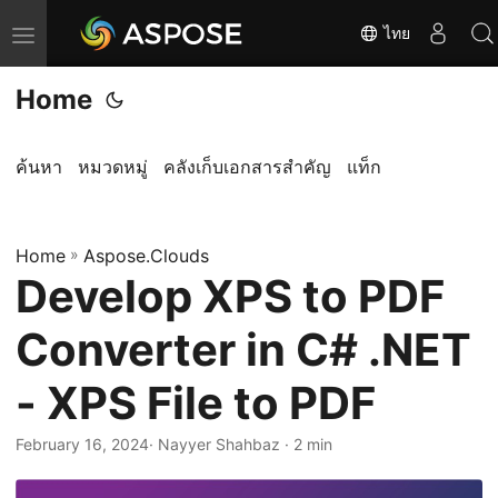
ไทย
T
o
Home
g
g
l
ค้นหา
หมวดหมู่
คลังเก็บเอกสารสำคัญ
แท็ก
e
n
Home
a
»
Aspose.Clouds
Develop XPS to PDF
v
i
Converter in C# .NET
g
a
- XPS File to PDF
t
i
February 16, 2024
· Nayyer Shahbaz · 2 min
o