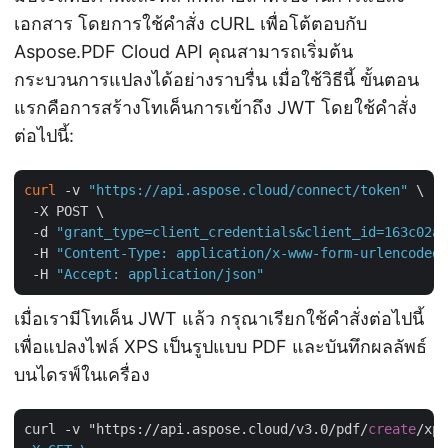
เอกสาร โดยการใช้คำสั่ง cURL เพื่อโต้ตอบกับ
Aspose.PDF Cloud API คุณสามารถเริ่มต้น
กระบวนการแปลงได้อย่างราบรื่น เมื่อใช้วิธีนี้ ขั้นตอน
แรกคือการสร้างโทเค็นการเข้าถึง JWT โดยใช้คำสั่ง
ต่อไปนี้:
curl
 -v 
"https://api.aspose.cloud/connect/token"
 \

 -X POST \

 -d 
"grant_type=client_credentials&client_id=163c02a1
 -H 
"Content-Type: application/x-www-form-urlencoded"
 -H 
"Accept: application/json"
เมื่อเรามีโทเค็น JWT แล้ว กรุณาเรียกใช้คำสั่งต่อไปนี้
เพื่อแปลงไฟล์ XPS เป็นรูปแบบ PDF และบันทึกผลลัพธ์
บนไดรฟ์ในเครื่อง
curl -v "https://api.aspose.cloud/v3.0/pdf/
create
/xps