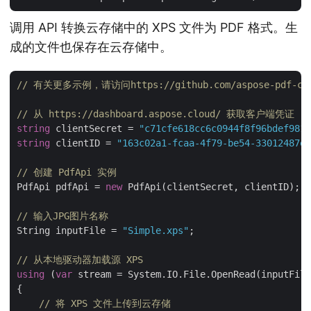
调用 API 转换云存储中的 XPS 文件为 PDF 格式。生
成的文件也保存在云存储中。
// 有关更多示例，请访问https://github.com/aspose-pdf-cloud/
// 从 https://dashboard.aspose.cloud/ 获取客户端凭证
string
 clientSecret = 
"c71cfe618cc6c0944f8f96bdef9813
string
 clientID = 
"163c02a1-fcaa-4f79-be54-33012487e7
// 创建 PdfApi 实例
PdfApi pdfApi = 
new
 PdfApi(clientSecret, clientID);

// 输入JPG图片名称
String inputFile = 
"Simple.xps"
;

// 从本地驱动器加载源 XPS
using
 (
var
 stream = System.IO.File.OpenRead(inputFile
{

// 将 XPS 文件上传到云存储