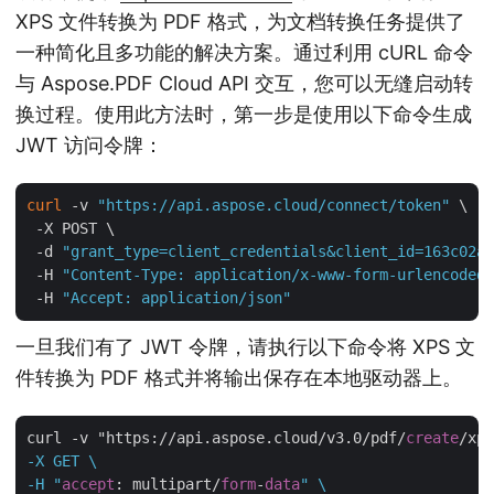
XPS 文件转换为 PDF 格式，为文档转换任务提供了
一种简化且多功能的解决方案。通过利用 cURL 命令
与 Aspose.PDF Cloud API 交互，您可以无缝启动转
换过程。使用此方法时，第一步是使用以下命令生成
JWT 访问令牌：
curl
 -v 
"https://api.aspose.cloud/connect/token"
 \

 -X POST \

 -d 
"grant_type=client_credentials&client_id=163c02a1
 -H 
"Content-Type: application/x-www-form-urlencoded"
 -H 
"Accept: application/json"
一旦我们有了 JWT 令牌，请执行以下命令将 XPS 文
件转换为 PDF 格式并将输出保存在本地驱动器上。
curl -v "https://api.aspose.cloud/v3.0/pdf/
create
/xps
-X GET \

-H "
accept
: multipart/
form
-
data
" \
