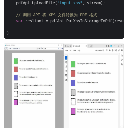
    pdfApi.UploadFile(
"input.xps"
, stream);

// 调用 API 将 XPS 文件转换为 PDF 格式
var
 resltant = pdfApi.PutXpsInStorageToPdf(result