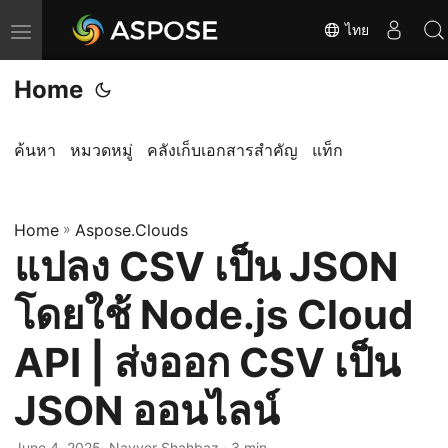
ไทย
T
o
Home
g
g
l
ค้นหา
หมวดหมู่
คลังเก็บเอกสารสำคัญ
แท็ก
e
n
Home
a
»
Aspose.Clouds
แปลง CSV เป็น JSON
v
i
โดยใช้ Node.js Cloud
g
a
API | ส่งออก CSV เป็น
t
JSON ออนไลน์
i
o
June 4, 2025
· Nayyer Shahbaz · 3 min