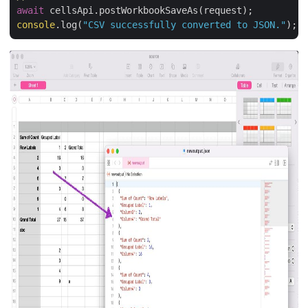
await
console
.log(
"CSV successfully converted to JSON."