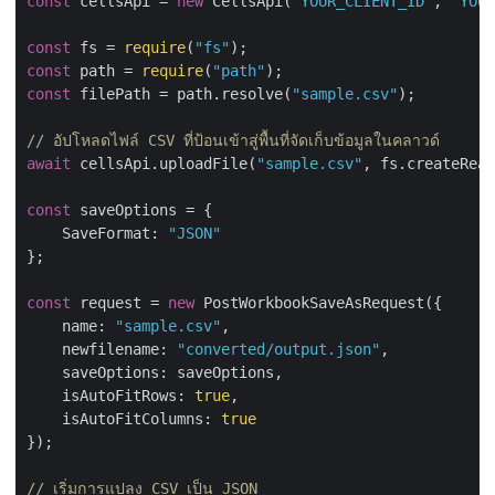
const
 cellsApi = 
new
 CellsApi(
"YOUR_CLIENT_ID"
, 
"YOUR
const
 fs = 
require
(
"fs"
const
 path = 
require
(
"path"
const
 filePath = path.resolve(
"sample.csv"
);

// อัปโหลดไฟล์ CSV ที่ป้อนเข้าสู่พื้นที่จัดเก็บข้อมูลในคลาวด์
await
 cellsApi.uploadFile(
"sample.csv"
, fs.createRead
const
 saveOptions = {

SaveFormat
: 
"JSON"
};

const
 request = 
new
 PostWorkbookSaveAsRequest({

name
: 
"sample.csv"
,

newfilename
: 
"converted/output.json"
,

saveOptions
: saveOptions,

isAutoFitRows
: 
true
,

isAutoFitColumns
: 
true
});

// เริ่มการแปลง CSV เป็น JSON