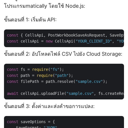
โปรแกรมmatically โดยใช้ Node.js:
ขั้นตอนที่ 1: เริ่มต้น API:
const
 { CellsApi, PostWorkbookSaveAsRequest, SaveOpti
const
 cellsApi = 
new
 CellsApi(
"YOUR_CLIENT_ID"
, 
"YOUR
ขั้นตอนที่ 2: อัปโหลดไฟล์ CSV ไปยัง Cloud Storage:
const
 fs = 
require
(
"fs"
const
 path = 
require
(
"path"
const
 filePath = path.resolve(
"sample.csv"
);

await
 cellsApi.uploadFile(
"sample.csv"
ขั้นตอนที่ 3: ตั้งค่าและส่งคำขอการแปลง:
const
 saveOptions = {

SaveFormat
: 
"JSON"