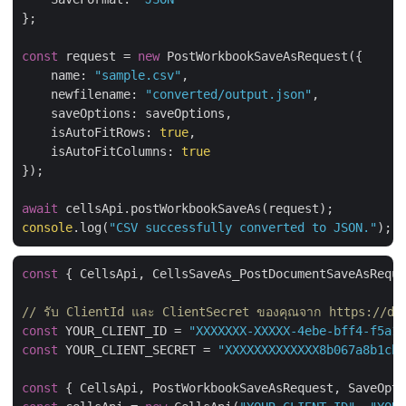
};

const
 request = 
new
 PostWorkbookSaveAsRequest({

name
: 
"sample.csv"
,

newfilename
: 
"converted/output.json"
,

saveOptions
: saveOptions,

isAutoFitRows
: 
true
,

isAutoFitColumns
: 
true
});

await
console
.log(
"CSV successfully converted to JSON."
const
 { CellsApi, CellsSaveAs_PostDocumentSaveAsReque
// รับ ClientId และ ClientSecret ของคุณจาก https://das
const
 YOUR_CLIENT_ID = 
"XXXXXXX-XXXXX-4ebe-bff4-f5a14
const
 YOUR_CLIENT_SECRET = 
"XXXXXXXXXXXXX8b067a8b1cb6
const
 { CellsApi, PostWorkbookSaveAsRequest, SaveOpti