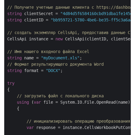
// Получите учетные данные клиента с https://dashboar
string
 clientSecret = 
"4d84d5f6584160cbd91dba1fe145db
string
 clientID = 
"bb959721-5780-4be6-be35-ff5c3a6aa4
// создать экземпляр CellsApi, предоставив данные Cli
CellsApi instance = 
new
 CellsApi(clientID, clientSecr
// Имя нашего входного файла Excel
string
 name = 
"myDocument.xls"
// Формат результирующего документа Word
string
 format = 
"DOCX"
;

try
{

// загрузить файл с локального диска
using
 (
var
 file = System.IO.File.OpenRead(name))

    {

// инициализировать операцию преобразования
var
 response = instance.CellsWorkbookPutConve