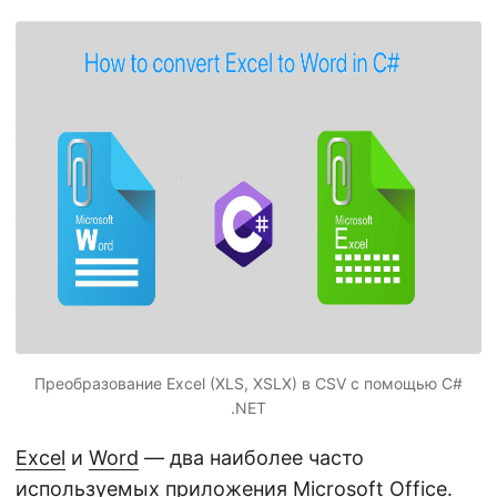
г
а
ц
и
ю
Преобразование Excel (XLS, XSLX) в CSV с помощью C#
.NET
Excel
и
Word
— два наиболее часто
используемых приложения Microsoft Office.