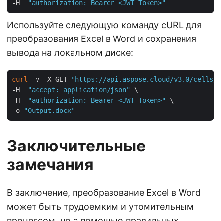
-H  
"authorization: Bearer <JWT Token>"
Используйте следующую команду cURL для
преобразования Excel в Word и сохранения
вывода на локальном диске:
curl
 -v -X GET 
"https://api.aspose.cloud/v3.0/cells/m
-H  
"accept: application/json"
 \

-H  
"authorization: Bearer <JWT Token>"
 \

-o 
"Output.docx"
Заключительные
замечания
В заключение, преобразование Excel в Word
может быть трудоемким и утомительным
процессом, но с помощью правильных