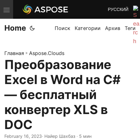
РУССКИЙ
П
е
Home
р
Поиск
Категории
Архив
Теги
е
к
Главная
»
Aspose.Clouds
л
Преобразование
ю
ч
Excel в Word на C#
и
т
— бесплатный
ь
конвертер XLS в
н
а
DOC
в
и
February 16, 2023
· Найер Шахбаз · 5 мин