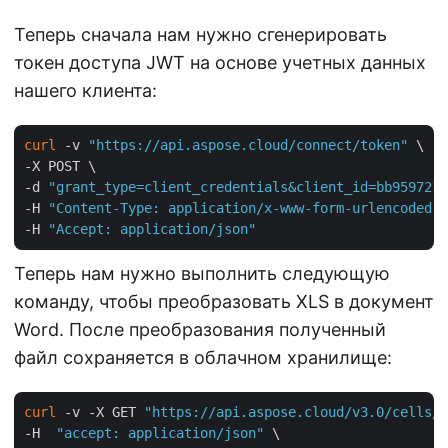
Теперь сначала нам нужно сгенерировать
токен доступа JWT на основе учетных данных
нашего клиента:
curl
 -v 
"https://api.aspose.cloud/connect/token"
 \

-X POST \

-d 
"grant_type=client_credentials&client_id=bb959721-
-H 
"Content-Type: application/x-www-form-urlencoded"
 
-H 
"Accept: application/json"
Теперь нам нужно выполнить следующую
команду, чтобы преобразовать XLS в документ
Word. После преобразования полученный
файл сохраняется в облачном хранилище:
curl
 -v -X GET 
"https://api.aspose.cloud/v3.0/cells/m
-H  
"accept: application/json"
 \
