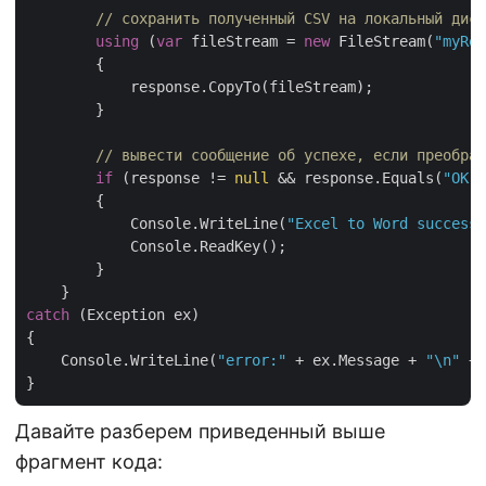
// сохранить полученный CSV на локальный диск
using
 (
var
 fileStream = 
new
 FileStream(
"myRes
        {

            response.CopyTo(fileStream);

        }

// вывести сообщение об успехе, если преобраз
if
 (response != 
null
 && response.Equals(
"OK"
)
        {

            Console.WriteLine(
"Excel to Word successf
            Console.ReadKey();

        }

catch
 (Exception ex)

{

    Console.WriteLine(
"error:"
 + ex.Message + 
"\n"
 + 
Давайте разберем приведенный выше
фрагмент кода: