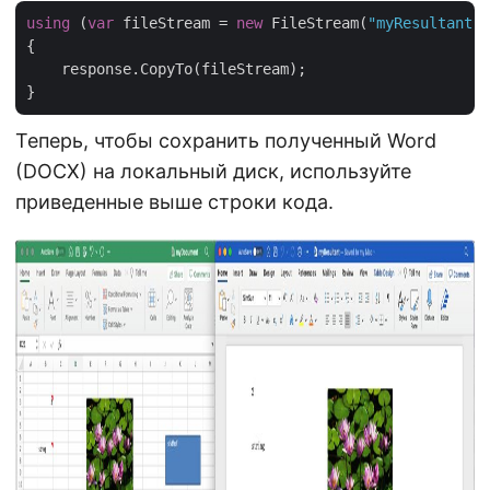
using
 (
var
 fileStream = 
new
 FileStream(
"myResultant.d
{

    response.CopyTo(fileStream);

Теперь, чтобы сохранить полученный Word
(DOCX) на локальный диск, используйте
приведенные выше строки кода.