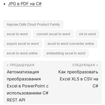
JPG в PDF на С#
Aspose.Cells Cloud Product Family
excel to word
convert excel to word
xls to word
export excel to word
excel to word converter online
excel to word online
embedding excel in word
« ПРЕДЫДУЩАЯ
СЛЕДУЮЩАЯ »
Автоматизация
Как преобразовать
преобразования
Excel XLS в CSV на
Excel в PowerPoint с
C#
использованием C#
REST API