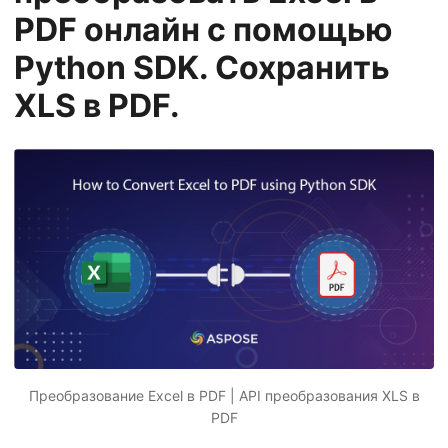
г
PDF онлайн с помощью
а
Python SDK. Сохранить
ц
и
XLS в PDF.
ю
Преобразование Excel в PDF | API преобразования XLS в
PDF