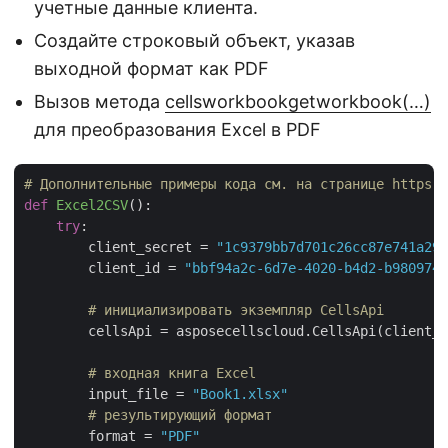
учетные данные клиента.
Создайте строковый объект, указав
выходной формат как PDF
Вызов метода
cellsworkbookgetworkbook(…)
для преобразования Excel в PDF
# Дополнительные примеры кода см. на странице https:/
def
Excel2CSV
():
try
:

        client_secret = 
"1c9379bb7d701c26cc87e741a299
        client_id = 
"bbf94a2c-6d7e-4020-b4d2-b9809741
# инициализировать экземпляр CellsApi
        cellsApi = asposecellscloud.CellsApi(client_i
# входная книга Excel
        input_file = 
"Book1.xlsx"
# результирующий формат
        format = 
"PDF"