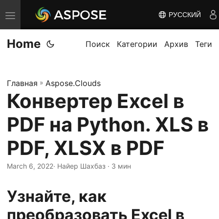
РУССКИЙ
П
е
Home
р
Поиск
Категории
Архив
Теги
е
к
Главная
»
Aspose.Clouds
л
Конвертер Excel в
ю
ч
PDF на Python. XLS в
и
т
PDF, XLSX в PDF
ь
March 6, 2022
· Найер Шахбаз · 3 мин
н
а
Узнайте, как
в
и
преобразовать Excel в