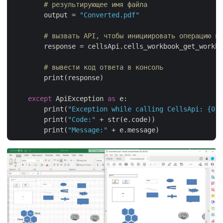
# результирующее имя файла
        output = 
"Converted.pdf"
# вызвать API, чтобы инициировать операцию пр
        response = cellsApi.cells_workbook_get_workbo
# вывести код ответа в консоль
        print(response)

except
 ApiException 
as
 e:

        print(
"Exception while calling CellsApi: {0}"
        print(
"Code:"
 + str(e.code))

        print(
"Message:"