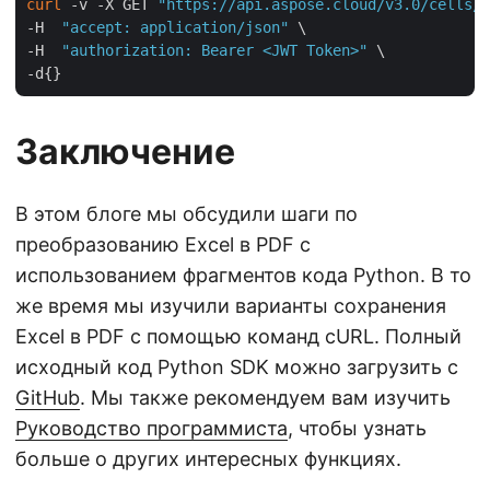
curl
 -v -X GET 
"https://api.aspose.cloud/v3.0/cells/B
-H  
"accept: application/json"
 \

-H  
"authorization: Bearer <JWT Token>"
 \

Заключение
В этом блоге мы обсудили шаги по
преобразованию Excel в PDF с
использованием фрагментов кода Python. В то
же время мы изучили варианты сохранения
Excel в PDF с помощью команд cURL. Полный
исходный код Python SDK можно загрузить с
GitHub
. Мы также рекомендуем вам изучить
Руководство программиста
, чтобы узнать
больше о других интересных функциях.