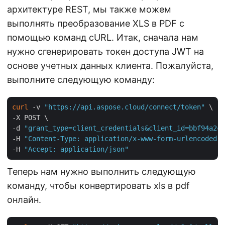
архитектуре REST, мы также можем
выполнять преобразование XLS в PDF с
помощью команд cURL. Итак, сначала нам
нужно сгенерировать токен доступа JWT на
основе учетных данных клиента. Пожалуйста,
выполните следующую команду:
curl
 -v 
"https://api.aspose.cloud/connect/token"
 \

-X POST \

-d 
"grant_type=client_credentials&client_id=bbf94a2c-
-H 
"Content-Type: application/x-www-form-urlencoded"
 
-H 
"Accept: application/json"
Теперь нам нужно выполнить следующую
команду, чтобы конвертировать xls в pdf
онлайн.