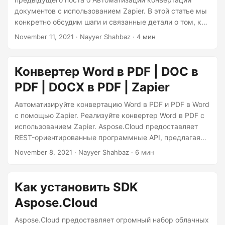
г
документов с использованием Zapier. В этой статье мы
а
конкретно обсудим шаги и связанные детали о том, как
ц
объединить документы с помощью Zapier. Мы загрузим
November 11, 2021
· Nayyer Shahbaz · 4 мин
исходные файлы из Google Drive и сохраним результат
и
в Dropbox. Для выполнения этой задачи нам подойдет
ю
приложение Merge на Zapier. Аккаунт Dropbox
Конвертер Word в PDF | DOC в
Aspose.Cloud Dashboard Учетная запись Google Drive
PDF | DOCX в PDF | Zapier
Запрос для Слияния Документов Dropbox Account В
нашем текущем сценарии мы планируем сохранить
Автоматизируйте конвертацию Word в PDF и PDF в Word
результирующий файл слияния в Dropbox, поэтому нам
с помощью Zapier. Реализуйте конвертер Word в PDF с
сначала нужно создать учетную запись в Dropbox.
использованием Zapier. Aspose.Cloud предоставляет
REST-ориентированные программные API, предлагая
возможности для создания, редактирования и
November 8, 2021
· Nayyer Shahbaz · 6 мин
конвертации Word, Excel, PowerPoint, HTML, XPS, JPEG и
др. форматов в другие поддерживаемые форматы.
Однако, для автоматизации процесса конверсии
Как установить SDK
документов, мы предлагаем приложение-конвертер
Aspose.Cloud
Word в PDF на Zapier, которое позволяет вам
подключить ваши репозитории документов из Google
Aspose.Cloud предоставляет огромный набор облачных