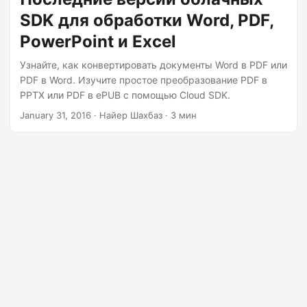
аутентификацию так же, как и сосредотачиваемся на
SDK для обработки Word, PDF,
создании новых функций. Поэтому все API Aspose.Cloud
доступны только уполномоченным лицам.
PowerPoint и Excel
Узнайте, как конвертировать документы Word в PDF или
PDF в Word. Изучите простое преобразование PDF в
PPTX или PDF в ePUB с помощью Cloud SDK.
January 31, 2016
· Найер Шахбаз · 3 мин