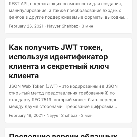
Drive или Dropbox к нашей службе обработки файлов и
REST API, предлагающих возможности для создания,
легко автоматизировать ваши ежедневные задачи.
манипулирования, а также преобразования входных
файлов в другие поддерживаемые форматы выходных
файлов. Вы можете напрямую получить доступ к API,
February 26, 2021
· Nayyer Shahbaz · 3 мин
используя команды cURL через командную строку.
Аналогичным образом, вы можете использовать
индивидуально созданные программные SDK для
Как получить JWT токен,
удовлетворения ваших требований. Поэтому, если вам
используя идентификатор
нужно манипулировать файлами MS Word с помощью
C# .NET, вам следует попробовать использовать
клиента и секретный ключ
Aspose.Words Cloud SDK для .
клиента
JSON Web Token (JWT) - это кодированный в JSON
открытый метод представления требования(й) по
стандарту RFC 7519, который может быть передан
между двумя сторонами. Требование цифровым
образом подписано эмитентом токена, и сторона,
February 18, 2021
· Nayyer Shahbaz · 3 мин
получающая этот токен, может позже использовать эту
цифровую подпись для подтверждения прав на
требование. В Aspose мы ценим целостность данных и
Последние версии облачных