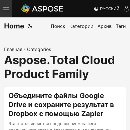
РУССКИЙ
П
е
Home
р
Поиск
Категории
Архив
Теги
е
к
Главная
»
Categories
л
Aspose.Total Cloud
ю
ч
Product Family
и
т
ь
Объедините файлы Google
н
Drive и сохраните результат в
а
Dropbox с помощью Zapier
в
и
Эта статья является продолжением нашего
предыдущего поста о Автоматизации конвертации