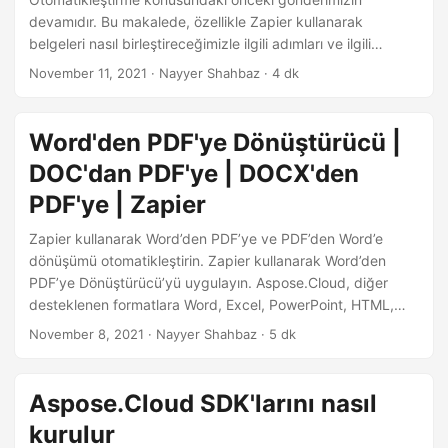
i
devamıdır. Bu makalede, özellikle Zapier kullanarak
r
belgeleri nasıl birleştireceğimizle ilgili adımları ve ilgili
detayları tartışacağız. Kaynak dosyaları Google Drive’dan
November 11, 2021
· Nayyer Shahbaz · 4 dk
yükleyeceğiz ve çıktıyı Dropbox’a kaydedeceğiz. Bu
gereksinimi yerine getirmek için Zapier’daki Merge App
çözümümüzdür. Dropbox Hesabı Aspose.Cloud Dashboard
Word'den PDF'ye Dönüştürücü |
Google Drive Hesabı Belge Birleştirici için Zap Dropbox
DOC'dan PDF'ye | DOCX'den
Hesabı Mevcut senaryomuzda, oluşan birleştirme dosyasını
Dropbox’ta kaydetmeyi planlıyoruz, bu nedenle öncelikle
PDF'ye | Zapier
Dropbox’ta bir hesap oluşturmalıyız.
Zapier kullanarak Word’den PDF’ye ve PDF’den Word’e
dönüşümü otomatikleştirin. Zapier kullanarak Word’den
PDF’ye Dönüştürücü’yü uygulayın. Aspose.Cloud, diğer
desteklenen formatlara Word, Excel, PowerPoint, HTML,
XPS, JPEG gibi formatları oluşturma, düzenleme ve
November 8, 2021
· Nayyer Shahbaz · 5 dk
dönüştürme yetenekleri sunan REST tabanlı programlama
API’leri sağlar. Ancak belge dönüştürme işlemini
otomatikleştirmek için, Google Drive veya Dropbox’taki
Aspose.Cloud SDK'larını nasıl
belge depolarınızı dosya işleme hizmetimize bağlayan ve
kurulur
günlük görevlerinizi kolayca otomatikleştirmenizi sağlayan