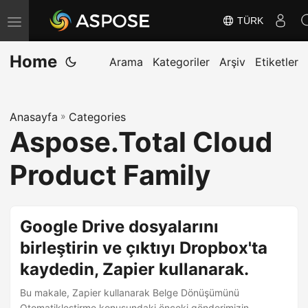
TÜRK
G
e
Home
z
Arama
Kategoriler
Arşiv
Etiketler
i
n
Anasayfa
»
Categories
m
Aspose.Total Cloud
e
y
Product Family
i
D
e
Google Drive dosyalarını
ğ
birleştirin ve çıktıyı Dropbox'ta
i
kaydedin, Zapier kullanarak.
ş
t
Bu makale, Zapier kullanarak Belge Dönüşümünü
Otomatikleştirme konusundaki önceki gönderimizin