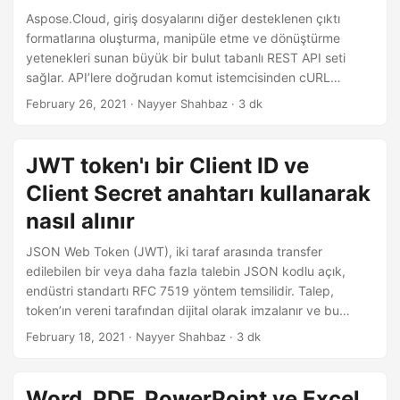
Zapier’da bir Word’den PDF’ye dönüştürücü uygulama
Aspose.Cloud, giriş dosyalarını diğer desteklenen çıktı
sunuyoruz. Sonuç olarak, çıktı dosyaları bulut abonelik
formatlarına oluşturma, manipüle etme ve dönüştürme
hesabınıza bağlı bulut depolama alanına kaydedilir.
yetenekleri sunan büyük bir bulut tabanlı REST API seti
sağlar. API’lere doğrudan komut istemcisinden cURL
komutları kullanarak erişebilirsiniz. Benzer şekilde,
February 26, 2021
· Nayyer Shahbaz · 3 dk
gereksinimlerinizi karşılamak için ayrı ayrı oluşturulmuş
programlama SDK’larını da kullanabilirsiniz. Bu nedenle, C#
.NET kullanarak MS Word dosyalarını manipüle etmeniz
JWT token'ı bir Client ID ve
gerekiyorsa, Aspose.Words for .NET Cloud SDK’sını
Client Secret anahtarı kullanarak
kullanmayı denemelisiniz. Ayrıca, PHP dilini kullanarak
PowerPoint sunumlarını manipüle etmeniz gerekiyorsa,
nasıl alınır
Aspose.
JSON Web Token (JWT), iki taraf arasında transfer
edilebilen bir veya daha fazla talebin JSON kodlu açık,
endüstri standartı RFC 7519 yöntem temsilidir. Talep,
token’ın vereni tarafından dijital olarak imzalanır ve bu
token’ı alan taraf, daha sonra bu dijital imzayı talebin
February 18, 2021
· Nayyer Shahbaz · 3 dk
mülkiyetini kanıtlamak için kullanabilir. Aspose’de, veri
bütünlüğüne ve kimlik doğrulamaya, yeni özellikler
geliştirmeye odaklandığımız kadar değer veriyoruz. Bu
Word, PDF, PowerPoint ve Excel