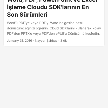
nedenle, tüm Aspose.Cloud API’leri yalnızca yetkilendirilmiş
İşleme Cloudu SDK'larının En
kişilere açıktır. Ayrıca, bulut depolama alanında sakladığımız
dosyalar, yüklemek için kullandığımız hesap üzerinden
Son Sürümleri
erişilebilir hale gelir.
Word’ü PDF’ye veya PDF’yi Word belgesine nasıl
dönüştüreceğinizi öğrenin. Cloud SDK’larını kullanarak kolay
PDF’den PPTX’e veya PDF’den ePUB’a Dönüşümü keşfedin.
January 31, 2016
· Nayyer Şahbaz · 3 dk