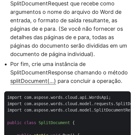
SplitDocumentRequest que recebe como
argumentos o nome do arquivo do Word de
entrada, o formato de saída resultante, as
páginas de e para. (Se você não fornecer os
detalhes das páginas de e para, todas as
páginas do documento serão divididas em um
documento de página individual).
Por fim, crie uma instância de
SplitDocumentResponse chamando o método
splitDocument(…)
para concluir a operação.
import com.aspose.words.cloud.api.WordsApi;

import com.aspose.words.cloud.model.requests.SplitDoc
import com.aspose.words.cloud.model.SplitDocumentResp
public
class
SplitDocument
{
