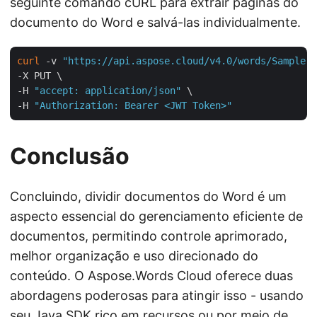
seguinte comando cURL para extrair páginas do
documento do Word e salvá-las individualmente.
curl
 -v 
"https://api.aspose.cloud/v4.0/words/Sample.d
-X PUT \

-H 
"accept: application/json"
 \

-H 
"Authorization: Bearer <JWT Token>"
Conclusão
Concluindo, dividir documentos do Word é um
aspecto essencial do gerenciamento eficiente de
documentos, permitindo controle aprimorado,
melhor organização e uso direcionado do
conteúdo. O Aspose.Words Cloud oferece duas
abordagens poderosas para atingir isso - usando
seu Java SDK rico em recursos ou por meio de