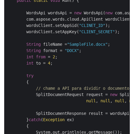
public
static
void
 Run() {

        WordsApi wordsApi = 
new
 WordsApi(
new
 com.aspo
	com.aspose.words.cloud.ApiClient wordsClient = wordsApi.getApiClient();

	wordsClient.setAppSid(
"CLINET_ID"
);

	wordsClient.setAppKey(
"CLIENT_SECRET"
);

String
 fileName =
"SampleFile.docx"
;

String
 format = 
"DOCX"
;

int
from
 = 
2
;

int
 to = 
4
;

try
	{

// chame a API para dividir o documento
            SplitDocumentRequest request = 
new
 SplitD
null
, 
null
, 
null
, 
nu
	    SplitDocumentResponse result = wordsApi.splitDocument(request);	

        }
catch
(
Exception
 ex)

	{

	    System.out.println(ex.getMessage());
