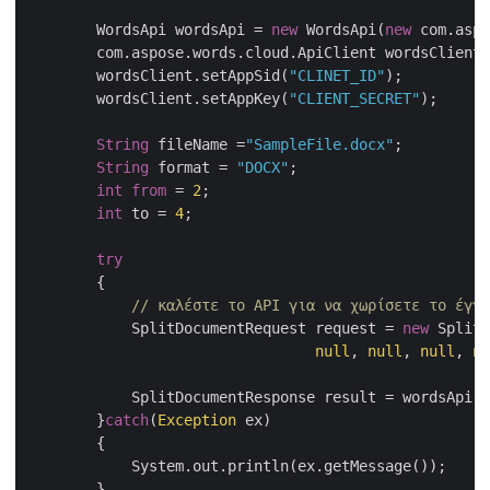
        WordsApi wordsApi = 
new
 WordsApi(
new
 com.aspo
	com.aspose.words.cloud.ApiClient wordsClient = wordsApi.getApiClient();

	wordsClient.setAppSid(
"CLINET_ID"
);

	wordsClient.setAppKey(
"CLIENT_SECRET"
);

String
 fileName =
"SampleFile.docx"
;

String
 format = 
"DOCX"
;

int
from
 = 
2
;

int
 to = 
4
;

try
	{

// καλέστε το API για να χωρίσετε το έγγρ
            SplitDocumentRequest request = 
new
 SplitD
null
, 
null
, 
null
, 
nu
	    SplitDocumentResponse result = wordsApi.splitDocument(request);	

        }
catch
(
Exception
 ex)

	{

	    System.out.println(ex.getMessage());

	}
