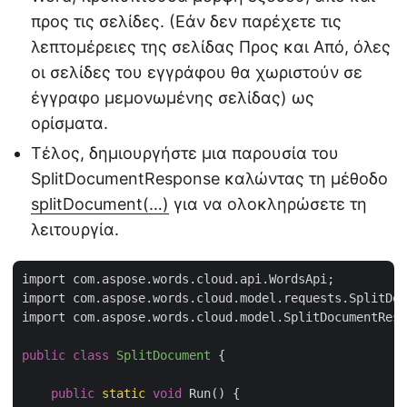
προς τις σελίδες. (Εάν δεν παρέχετε τις
λεπτομέρειες της σελίδας Προς και Από, όλες
οι σελίδες του εγγράφου θα χωριστούν σε
έγγραφο μεμονωμένης σελίδας) ως
ορίσματα.
Τέλος, δημιουργήστε μια παρουσία του
SplitDocumentResponse καλώντας τη μέθοδο
splitDocument(…)
για να ολοκληρώσετε τη
λειτουργία.
import com.aspose.words.cloud.api.WordsApi;

import com.aspose.words.cloud.model.requests.SplitDoc
import com.aspose.words.cloud.model.SplitDocumentResp
public
class
SplitDocument
{

public
static
void
 Run() {
