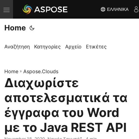
ΕΛΛΗΝΙΚΆ
Ε
ν
Home
α
λ
λ
Αναζήτηση
Κατηγορίες
Αρχείο
Ετικέτες
α
γ
Home
ή
»
Aspose.Clouds
Διαχωρίστε
π
λ
αποτελεσματικά τα
ο
ή
έγγραφα του Word
γ
με το Java REST API
η
σ
November 18, 2020
· Ναγιέρ Σαχμπάζ · 4 min