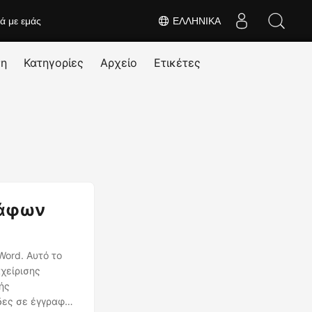
κά με εμάς
ΕΛΛΗΝΙΚΆ
ση
Κατηγορίες
Αρχείο
Ετικέτες
ράφων
Word. Αυτό το
αχείρισης
ής
δες σε έγγραφο