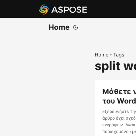
Home
Home
»
Tags
split 
Μάθετε ν
του Word
Εξερευνήστε την
άρθρο έχει σχεδ
εγγράφων. Ανακ
περιεχομένου με