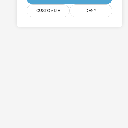
CUSTOMIZE
DENY
Τιμολόγηση
Αμειβόμενη Στήριξη
Σχετικά Με