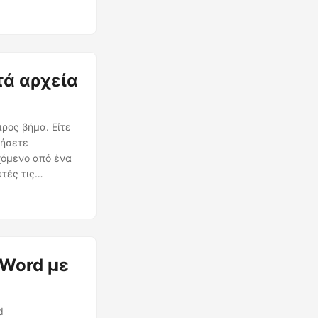
τά αρχεία
ρος βήμα. Είτε
γήσετε
χόμενο από ένα
τές τις
 Word με
d