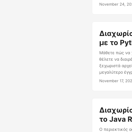
Word με το .NET
November 24, 20
Διαχωρίσ
με το Py
Μάθετε πώς να 
θέλετε να διαιρ
ξεχωριστά αρχε
μεγαλύτερο έγγρ
απαιτήσεις.
November 17, 20
Διαχωρίσ
το Java 
Ο περιεκτικός 