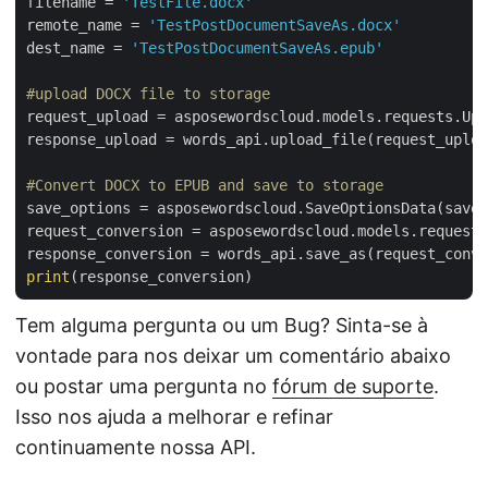
filename = 
'TestFile.docx'
remote_name = 
'TestPostDocumentSaveAs.docx'
dest_name = 
'TestPostDocumentSaveAs.epub'
#upload DOCX file to storage
request_upload = asposewordscloud.models.requests.Upl
response_upload = words_api.upload_file(request_uploa
#Convert DOCX to EPUB and save to storage
save_options = asposewordscloud.SaveOptionsData(save_
request_conversion = asposewordscloud.models.requests
print
Tem alguma pergunta ou um Bug? Sinta-se à
vontade para nos deixar um comentário abaixo
ou postar uma pergunta no
fórum de suporte
.
Isso nos ajuda a melhorar e refinar
continuamente nossa API.