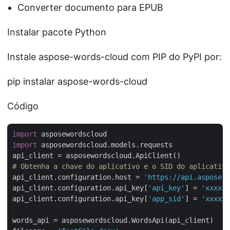
Converter documento para EPUB
Instalar pacote Python
Instale aspose-words-cloud com PIP do PyPI por:
pip instalar aspose-words-cloud
Código
import
import
 asposewordscloud.models.requests

# Obtenha a chave do aplicativo e o SID do aplicativo
api_client.configuration.host = 
'https://api.aspose.c
api_client.configuration.api_key[
'api_key'
] = 
'xxxxxx
api_client.configuration.api_key[
'app_sid'
] = 
'xxxxxx
words_api = asposewordscloud.WordsApi(api_client)
