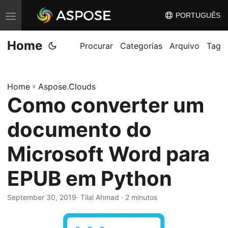
PORTUGUÊS
A
l
Home
t
Procurar
Categorias
Arquivo
Tag
e
r
Home
»
Aspose.Clouds
n
Como converter um
a
r
documento do
n
a
Microsoft Word para
v
EPUB em Python
e
g
September 30, 2019
· Tilal Ahmad · 2 minutos
a
ç