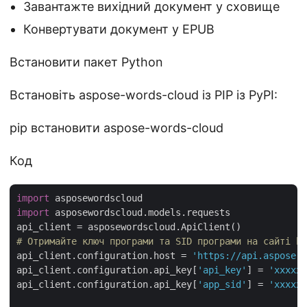
Завантажте вихідний документ у сховище
Конвертувати документ у EPUB
Встановити пакет Python
Встановіть aspose-words-cloud із PIP із PyPI:
pip встановити aspose-words-cloud
Код
import
import
 asposewordscloud.models.requests

# Отримайте ключ програми та SID програми на сайті ht
api_client.configuration.host = 
'https://api.aspose.c
api_client.configuration.api_key[
'api_key'
] = 
'xxxxxx
api_client.configuration.api_key[
'app_sid'
] = 
'xxxxxx