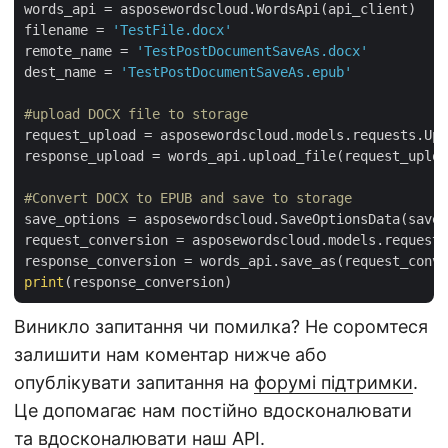
words_api = asposewordscloud.WordsApi(api_client)

filename = 
'TestFile.docx'
remote_name = 
'TestPostDocumentSaveAs.docx'
dest_name = 
'TestPostDocumentSaveAs.epub'
#upload DOCX file to storage
request_upload = asposewordscloud.models.requests.Upl
response_upload = words_api.upload_file(request_uploa
#Convert DOCX to EPUB and save to storage
save_options = asposewordscloud.SaveOptionsData(save_
request_conversion = asposewordscloud.models.requests
print
Виникло запитання чи помилка? Не соромтеся
залишити нам коментар нижче або
опублікувати запитання на
форумі підтримки
.
Це допомагає нам постійно вдосконалювати
та вдосконалювати наш API.