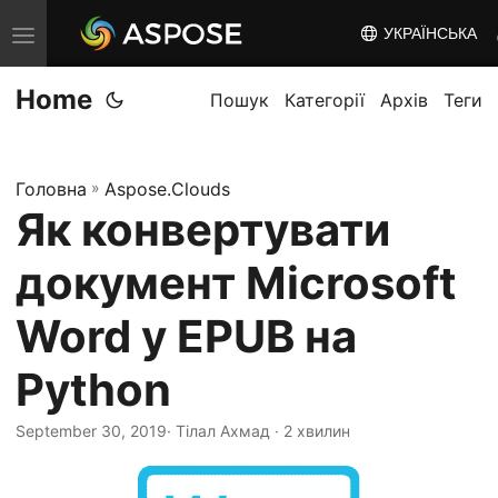
УКРАЇНСЬКА
T
o
Home
g
Пошук
Категорії
Архів
Теги
g
l
Головна
»
Aspose.Clouds
e
Як конвертувати
n
a
документ Microsoft
v
i
Word у EPUB на
g
Python
a
t
September 30, 2019
· Тілал Ахмад · 2 хвилин
i
o