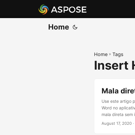
Home
Home
»
Tags
Insert
Mala dir
Use este artigo
Word no aplicat
mala direta sem 
August 17, 2020
·