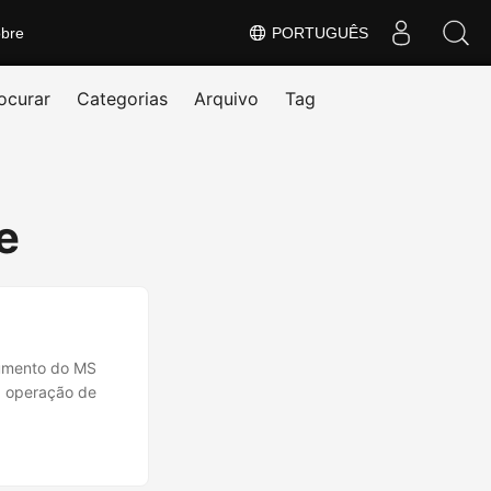
bre
PORTUGUÊS
ocurar
Categorias
Arquivo
Tag
e
cumento do MS
a operação de