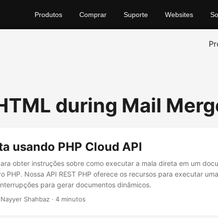
Produtos
Comprar
Suporte
Websites
So
Pr
 HTML during Mail Merg
eta usando PHP Cloud API
 para obter instruções sobre como executar a mala direta em um do
ivo PHP. Nossa API REST PHP oferece os recursos para executar um
interrupções para gerar documentos dinâmicos.
 Nayyer Shahbaz · 4 minutos