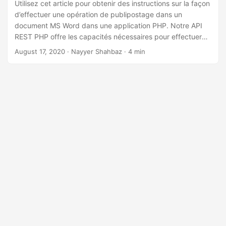
a
Utilisez cet article pour obtenir des instructions sur la façon
d’effectuer une opération de publipostage dans un
t
document MS Word dans une application PHP. Notre API
i
REST PHP offre les capacités nécessaires pour effectuer
o
une opération de publipostage transparente afin de
August 17, 2020
· Nayyer Shahbaz · 4 min
n
générer des documents dynamiques.