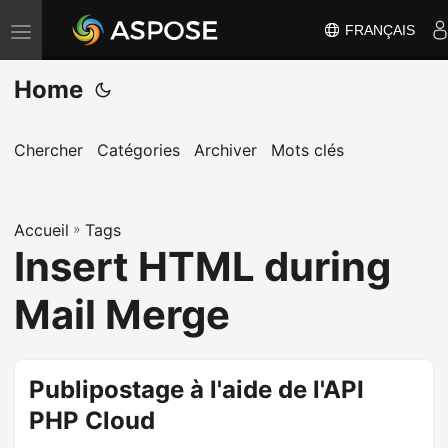
FRANÇAIS
B
a
Home
s
c
u
Chercher
Catégories
Archiver
Mots clés
l
e
Accueil
r
»
Tags
Insert HTML during
l
a
Mail Merge
n
a
v
Publipostage à l'aide de l'API
i
PHP Cloud
g