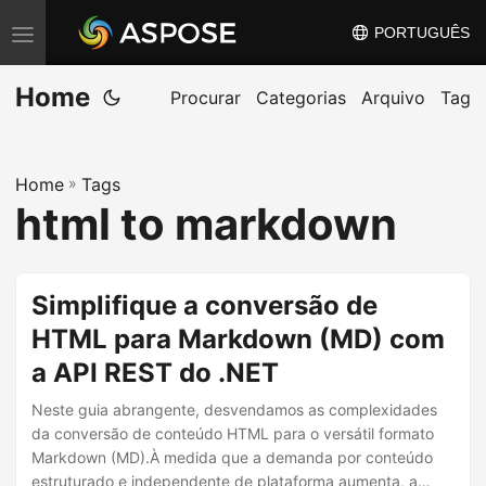
PORTUGUÊS
A
l
Home
t
Procurar
Categorias
Arquivo
Tag
e
r
Home
»
Tags
n
html to markdown
a
r
n
Simplifique a conversão de
a
HTML para Markdown (MD) com
v
a API REST do .NET
e
g
Neste guia abrangente, desvendamos as complexidades
a
da conversão de conteúdo HTML para o versátil formato
Markdown (MD).À medida que a demanda por conteúdo
ç
estruturado e independente de plataforma aumenta, a