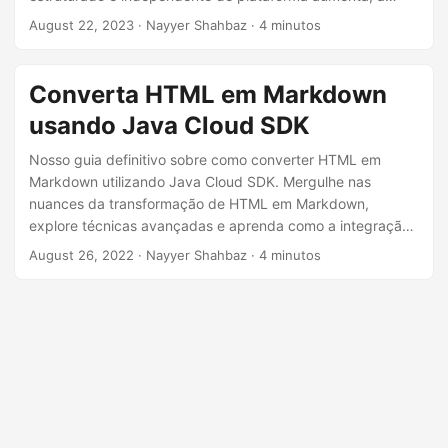
ã
capacidade de fazer uma transição perfeita de HTML para
August 22, 2023
· Nayyer Shahbaz · 4 minutos
o
Markdown se torna inestimável. Explore o processo passo
a passo da conversão de ‘html para markdown’ usando a
API REST .NET, garantindo que seu conteúdo retenha sua
Converta HTML em Markdown
essência enquanto se adapta à estrutura simplificada do
usando Java Cloud SDK
Markdown.
Nosso guia definitivo sobre como converter HTML em
Markdown utilizando Java Cloud SDK. Mergulhe nas
nuances da transformação de HTML em Markdown,
explore técnicas avançadas e aprenda como a integração
deste SDK pode melhorar significativamente seu fluxo de
August 26, 2022
· Nayyer Shahbaz · 4 minutos
trabalho de desenvolvimento web.