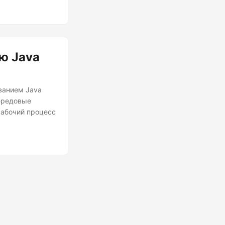
ю Java
ванием Java
передовые
рабочий процесс