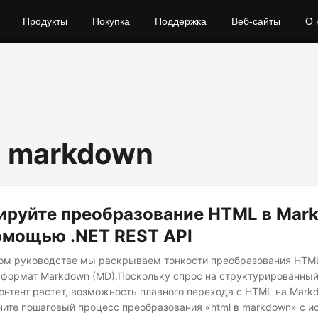
Продукты
Покупка
Поддержка
Веб-сайты
О 
o markdown
ируйте преобразование HTML в Mar
омощью .NET REST API
ом руководстве мы раскрываем тонкости преобразования HTML
формат Markdown (MD).Поскольку спрос на структурированный
онтент растет, возможность плавного перехода с HTML на Mark
чите пошаговый процесс преобразования «html в markdown» с 