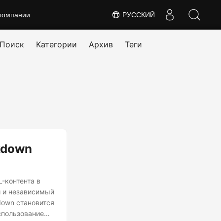
компании
РУССКИЙ
Поиск
Категории
Архив
Теги
kdown
-контента в
 и независимый
down становится
использованием