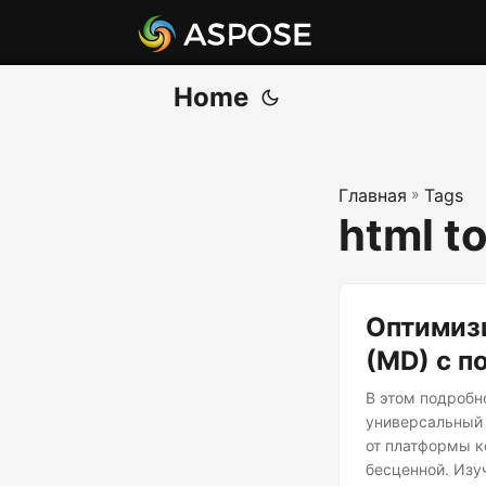
Home
Главная
»
Tags
html t
Оптимиз
(MD) с п
В этом подробн
универсальный 
от платформы к
бесценной. Изу