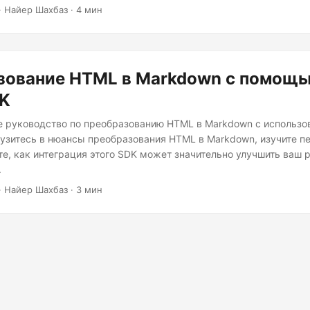
гарантируя, что ваш контент сохранит свою суть, адаптируясь к
· Найер Шахбаз · 4 мин
ой структуре Markdown.
зование HTML в Markdown с помощь
DK
 руководство по преобразованию HTML в Markdown с использо
рузитесь в нюансы преобразования HTML в Markdown, изучите 
те, как интеграция этого SDK может значительно улучшить ваш 
.
· Найер Шахбаз · 3 мин