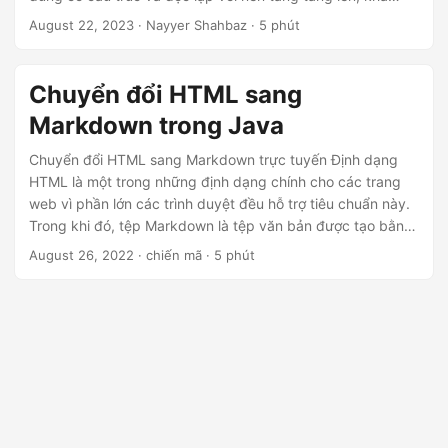
ớ
năng chuyển đổi liền mạch từ HTML sang Markdown trở
August 22, 2023
· Nayyer Shahbaz · 5 phút
n
nên vô giá. Khám phá quy trình từng bước chuyển đổi ‘html
g
sang markdown’ bằng .NET REST API, đảm bảo rằng nội
dung của bạn vẫn giữ được bản chất của nó trong khi thích
Chuyển đổi HTML sang
ứng với cấu trúc hợp lý của Markdown.
Markdown trong Java
Chuyển đổi HTML sang Markdown trực tuyến Định dạng
HTML là một trong những định dạng chính cho các trang
web vì phần lớn các trình duyệt đều hỗ trợ tiêu chuẩn này.
Trong khi đó, tệp Markdown là tệp văn bản được tạo bằng
một trong số các phương ngữ có thể có của ngôn ngữ
August 26, 2022
· chiến mã · 5 phút
Markdown. Nó sử dụng định dạng văn bản thuần túy
nhưng chứa các ký hiệu văn bản nội tuyến xác định cách
định dạng văn bản (ví dụ: \bold\ cho văn bản in đậm hoặc
các đánh dấu khác cho chữ nghiêng, thụt lề, tiêu đề, v.