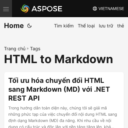
VIETNAMESE
C
h
Home
u
Tìm kiếm
Thể loại
lưu trữ
thẻ
y
ể
Trang chủ
»
Tags
n
HTML to Markdown
đ
ổ
i
Tối ưu hóa chuyển đổi HTML
đ
sang Markdown (MD) với .NET
i
REST API
ề
u
Trong hướng dẫn toàn diện này, chúng tôi sẽ giải mã
h
những phức tạp của việc chuyển đổi nội dung HTML sang
định dạng Markdown (MD) đa năng. Khi nhu cầu về nội
ư
dung có cấu trúc và độc lập với nền tảng tăng lên, khả