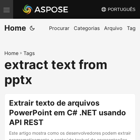
PORTUGUÊS
A
l
Home
t
Procurar
Categorias
Arquivo
Tag
e
r
Home
»
Tags
n
extract text from
a
r
pptx
n
a
v
Extrair texto de arquivos
e
PowerPoint em C# .NET usando
g
API REST
a
ç
Este artigo mostra como os desenvolvedores podem extrair
programaticamente o conteúdo textual de apresentações