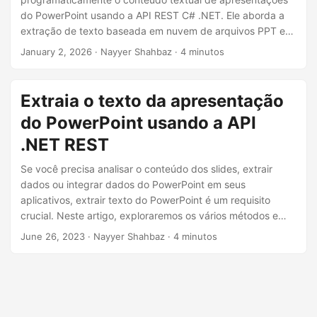
ã
do PowerPoint usando a API REST C# .NET. Ele aborda a
o
extração de texto baseada em nuvem de arquivos PPT e
PPTX para automação e reutilização de conteúdo.
January 2, 2026
· Nayyer Shahbaz · 4 minutos
Extraia o texto da apresentação
do PowerPoint usando a API
.NET REST
Se você precisa analisar o conteúdo dos slides, extrair
dados ou integrar dados do PowerPoint em seus
aplicativos, extrair texto do PowerPoint é um requisito
crucial. Neste artigo, exploraremos os vários métodos e
técnicas para extrair texto de apresentações do
June 26, 2023
· Nayyer Shahbaz · 4 minutos
PowerPoint usando a API .NET REST.