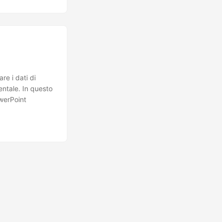
re i dati di
entale. In questo
owerPoint