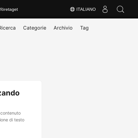
företaget
ITALIANO
Ricerca
Categorie
Archivio
Tag
zzando
 contenuto
ione di testo