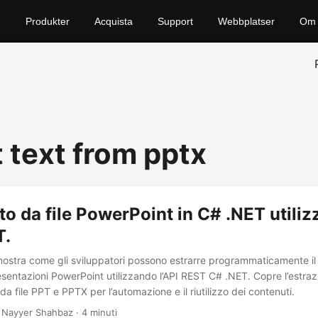
Produkter
Acquista
Support
Webbplatser
Om 
 text from pptx
sto da file PowerPoint in C# .NET utili
T.
mostra come gli sviluppatori possono estrarre programmaticamente il
esentazioni PowerPoint utilizzando l’API REST C# .NET. Copre l’estraz
da file PPT e PPTX per l’automazione e il riutilizzo dei contenuti.
 Nayyer Shahbaz · 4 minuti