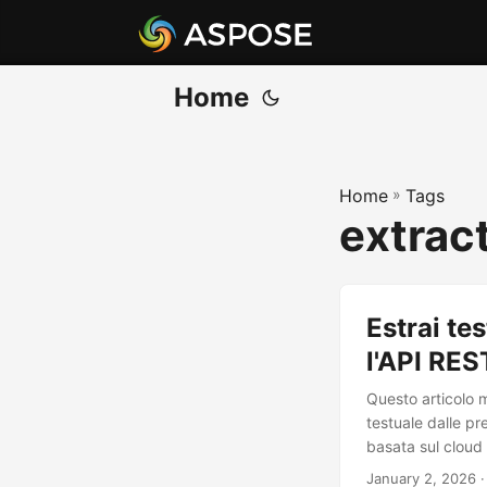
Home
Home
»
Tags
extract
Estrai te
l'API RES
Questo articolo 
testuale dalle pr
basata sul cloud 
January 2, 2026
·