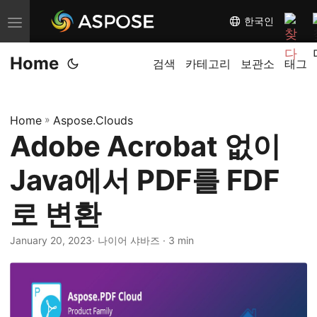
한국인
내
비
Home
게
검색
카테고리
보관소
태그
이
션
Home
»
Aspose.Clouds
전
Adobe Acrobat 없이
환
Java에서 PDF를 FDF
로 변환
January 20, 2023
· 나이어 샤바즈 · 3 min