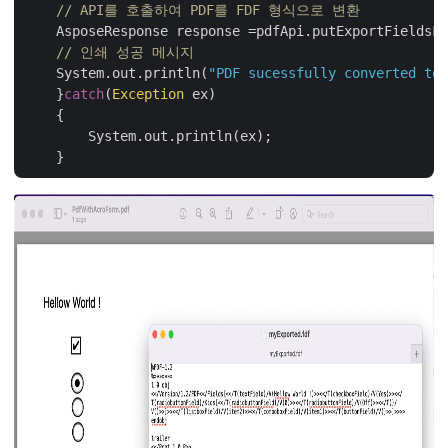
// API를 호출하여 PDF를 FDF 형식으로 변환
    AsposeResponse response =pdfApi.putExportFieldsFr
// 인쇄 성공 메시지
    System.out.println(
"PDF sucessfully converted to 
    }
catch
(
Exception
 ex)

    {

        System.out.println(ex);
