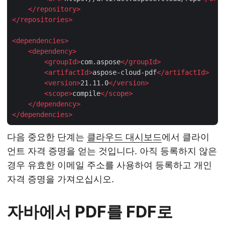
</
repository
>
</
repositories
>
<
dependencies
>
<
dependency
>
<
groupId
>
com.aspose
</
groupId
>
<
artifactId
>
aspose-cloud-pdf
</
artifactId
>
<
version
>
21.11.0
</
version
>
<
scope
>
compile
</
scope
>
</
dependency
>
</
dependencies
>
다음 중요한 단계는
클라우드 대시보드
에서 클라이
언트 자격 증명을 얻는 것입니다. 아직 등록하지 않은
경우 유효한 이메일 주소를 사용하여 등록하고 개인
자격 증명을 가져오십시오.
자바에서 PDF를 FDF로