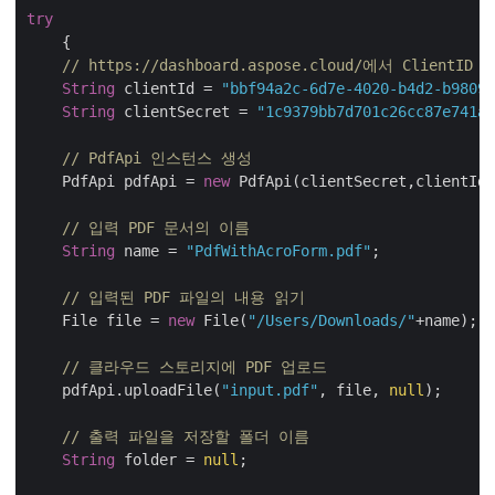
try
    {

// https://dashboard.aspose.cloud/에서 ClientID
String
 clientId = 
"bbf94a2c-6d7e-4020-b4d2-b98097
String
 clientSecret = 
"1c9379bb7d701c26cc87e741a2
// PdfApi 인스턴스 생성
    PdfApi pdfApi = 
new
 PdfApi(clientSecret,clientId)
// 입력 PDF 문서의 이름
String
 name = 
"PdfWithAcroForm.pdf"
;

// 입력된 PDF 파일의 내용 읽기
    File file = 
new
 File(
"/Users/Downloads/"
+name);

// 클라우드 스토리지에 PDF 업로드
    pdfApi.uploadFile(
"input.pdf"
, file, 
null
);

// 출력 파일을 저장할 폴더 이름
String
 folder = 
null
;
