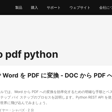
製品
購入
サポート
ウェブサイト
会社に
o pdf python
で Word を PDF に変換 - DOC から PD
ルでは、Word から PDF への変換を効率化するための明確な手順とベ
ップ バイ ステップのプロセスを説明します。Python REST API 
の世界に飛び込んでみましょう。
イヤー・シャバズ · 2 分