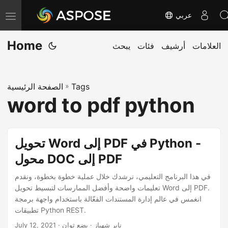
عربي
T
o
Home
العلامات
أرشيف
فئات
يبحث
g
g
l
Tags
»
الصفحة الرئيسية
e
word to pdf python
n
a
v
تحويل Word إلى PDF في Python -
i
محول DOC إلى PDF
g
a
في هذا البرنامج التعليمي، نرشدك خلال عملية خطوة بخطوة، ونقدم
تعليمات واضحة وأفضل الممارسات لتبسيط تحويل Word إلى PDF.
t
انغمس في عالم إدارة المستندات الفعّالة باستخدام واجهة برمجة
i
تطبيقات Python REST.
o
· ناير شهباز · بضع ثوان
July 12, 2021