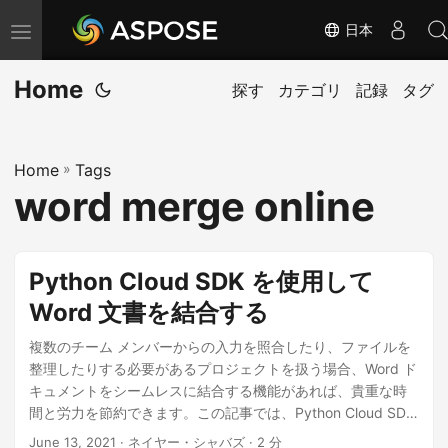
日本
ナ
ビ
Home
ゲ
探す
カテゴリ
記録
タグ
ー
シ
Home
»
Tags
ョ
word merge online
ン
の
切
Python Cloud SDK を使用して
り
Word 文書を結合する
替
え
複数のチーム メンバーからの入力を照合したり、ファイルを
整理したりする必要があるプロジェクトを扱う場合、Word ド
キュメントをシームレスに結合する機能があれば、貴重な時
間と労力を節約できます。この記事では、Python Cloud SDK
の力を活用してこれを実現する方法について説明します。
June 13, 2021
· ネイヤー・シャバズ · 2 分