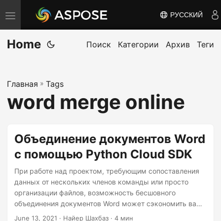
РУССКИЙ
П
е
Home
р
Поиск
Категории
Архив
Теги
е
к
Главная
»
Tags
л
word merge online
ю
ч
и
Объединение документов Word
т
с помощью Python Cloud SDK
ь
н
При работе над проектом, требующим сопоставления
а
данных от нескольких членов команды или просто
организации файлов, возможность бесшовного
в
объединения документов Word может сэкономить вам
и
драгоценное время и усилия. В этой статье мы
June 13, 2021
· Найер Шахбаз · 4 мин