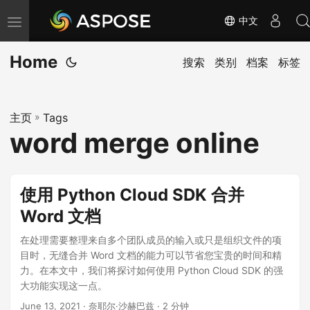
中文
切
换
Home
导
搜索
类别
档案
标签
航
主页
»
Tags
word merge online
使用 Python Cloud SDK 合并
Word 文档
在处理需要整理来自多个团队成员的输入或只是组织文件的项
目时，无缝合并 Word 文档的能力可以节省您宝贵的时间和精
力。在本文中，我们将探讨如何使用 Python Cloud SDK 的强
大功能实现这一点。
June 13, 2021
· 奈耶尔·沙赫巴兹 · 2 分钟