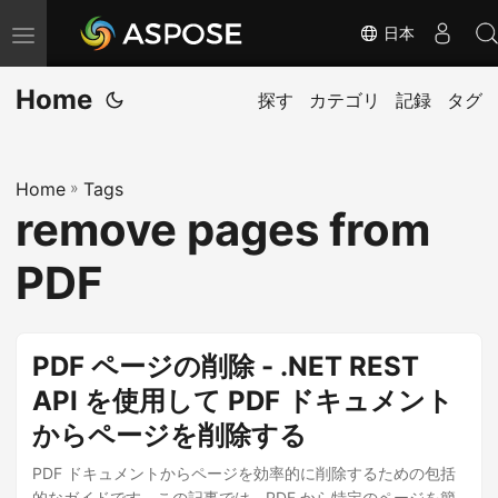
日本
ナ
ビ
Home
ゲ
探す
カテゴリ
記録
タグ
ー
シ
Home
»
Tags
ョ
remove pages from
ン
の
PDF
切
り
替
PDF ページの削除 - .NET REST
え
API を使用して PDF ドキュメント
からページを削除する
PDF ドキュメントからページを効率的に削除するための包括
的なガイドです。この記事では、PDF から特定のページを簡