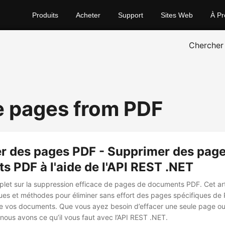
Produits
Acheter
Support
Sites Web
À Pr
Chercher
 pages from PDF
r des pages PDF - Supprimer des page
 PDF à l'aide de l'API REST .NET
let sur la suppression efficace de pages de documents PDF. Cet ar
ues et méthodes pour éliminer sans effort des pages spécifiques de P
 de vos documents. Que vous ayez besoin d’effacer une seule page o
 nous avons ce qu’il vous faut avec l’API REST .NET.