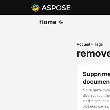
Home
Accueil
»
Tags
remove
Supprime
documents
Notre guide comp
diverses techniq
ainsi la gestion
plusieurs pages,