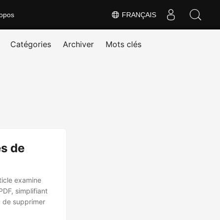
opos
FRANÇAIS
Catégories
Archiver
Mots clés
s de
ticle examine
DF, simplifiant
u de supprimer