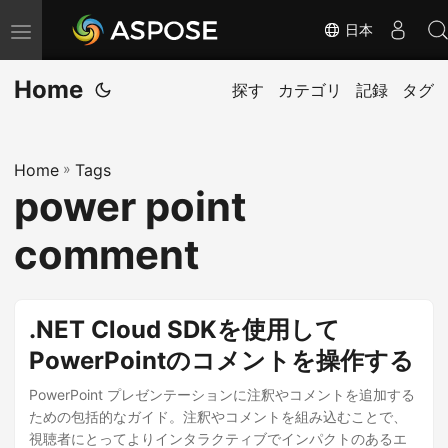
日本
ナ
ビ
Home
ゲ
探す
カテゴリ
記録
タグ
ー
シ
Home
»
Tags
ョ
power point
ン
の
comment
切
り
替
.NET Cloud SDKを使用して
え
PowerPointのコメントを操作する
PowerPoint プレゼンテーションに注釈やコメントを追加する
ための包括的なガイド。注釈やコメントを組み込むことで、
視聴者にとってよりインタラクティブでインパクトのあるエ