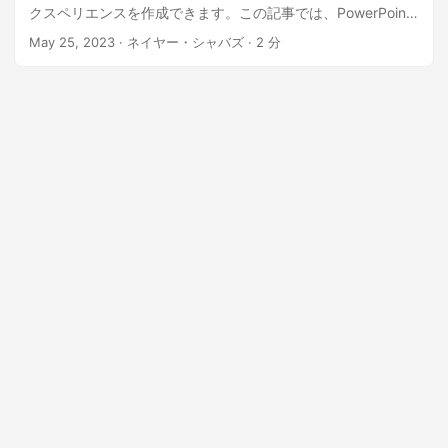
クスペリエンスを作成できます。この記事では、PowerPoint
プレゼンテーションにコメントをシームレスに追加するのに
May 25, 2023
· ネイヤー・シャバズ · 2 分
役立つ、強力な Aspose.Slides Cloud SDK for .NET API でサ
ポートされているさまざまなテクニックについて説明しま
す。