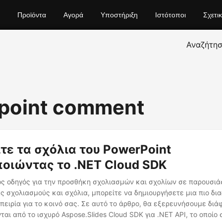
Προϊόντα
Αγορά
Υποστήριξη
Ιστότοποι
Σχετι
Αναζήτη
point comment
ίτε τα σχόλια του PowerPoint
οιώντας το .NET Cloud SDK
ς οδηγός για την προσθήκη σχολιασμών και σχολίων σε παρουσιάσ
σχολιασμούς και σχόλια, μπορείτε να δημιουργήσετε μια πιο δια
ειρία για το κοινό σας. Σε αυτό το άρθρο, θα εξερευνήσουμε διά
ται από το ισχυρό Aspose.Slides Cloud SDK για .NET API, το οποίο