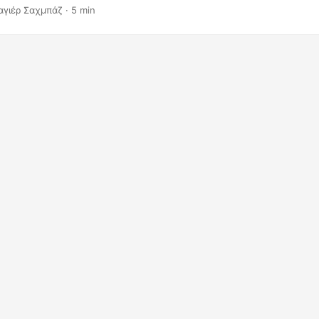
σκοπτα σχόλια στις παρουσιάσεις σας στο PowerPoint.
αγιέρ Σαχμπάζ · 5 min