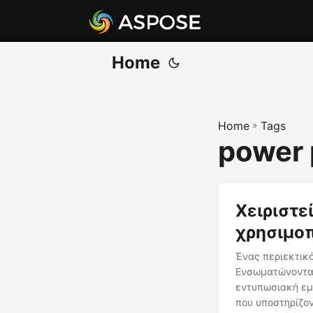
Home
Home
»
Tags
power 
Χειριστε
χρησιμοπ
Ένας περιεκτικό
Ενσωματώνοντας 
εντυπωσιακή εμπ
που υποστηρίζον