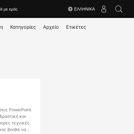
κά με εμάς
ΕΛΛΗΝΙΚΆ
ση
Κατηγορίες
Αρχείο
Ετικέτες
εις PowerPoint.
δραστική και
φορες τεχνικές
 σας βοηθά να