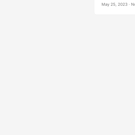
προσθέτετε απρό
May 25, 2023
· Ν