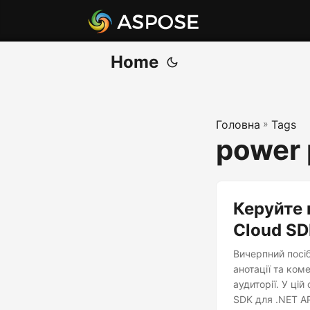
Home
Головна
»
Tags
power 
Керуйте 
Cloud S
Вичерпний посіб
анотації та ком
аудиторії. У цій
SDK для .NET A