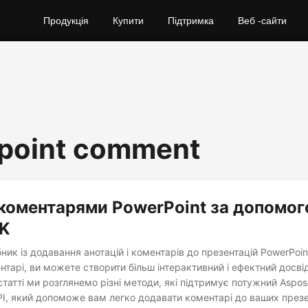
Продукція
Купити
Підтримка
Веб -сайти
point comment
коментарями PowerPoint за допомог
DK
ник із додавання анотацій і коментарів до презентацій PowerPoi
ентарі, ви можете створити більш інтерактивний і ефектний досві
 статті ми розглянемо різні методи, які підтримує потужний Aspos
PI, який допоможе вам легко додавати коментарі до ваших презе