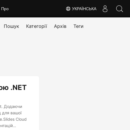
Про
УКРАЇНСЬКА
Пошук
Категорії
Архів
Теги
ою .NET
nt. Додаючи
д для вашої
e.Slides Cloud
нтацій