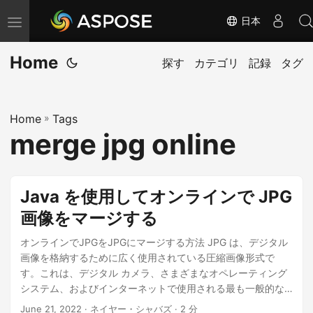
日本
ナ
ビ
Home
ゲ
探す
カテゴリ
記録
タグ
ー
シ
Home
»
Tags
ョ
merge jpg online
ン
の
切
Java を使用してオンラインで JPG
り
画像をマージする
替
え
オンラインでJPGをJPGにマージする方法 JPG は、デジタル
画像を格納するために広く使用されている圧縮画像形式で
す。これは、デジタル カメラ、さまざまなオペレーティング
システム、およびインターネットで使用される最も一般的な
画像形式です。非可逆圧縮を使用して保存される画像形式の
June 21, 2022
· ネイヤー・シャバズ · 2 分