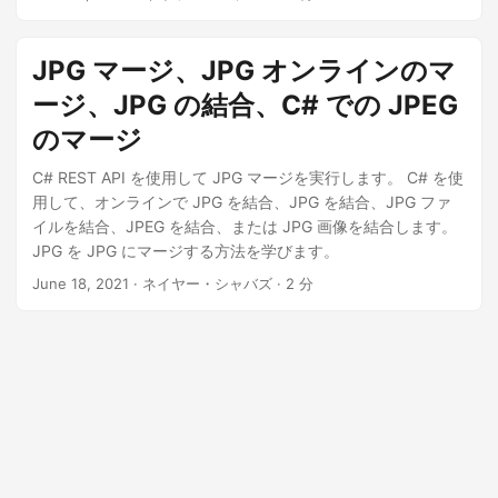
一種で、インターネット上やモバイル ユーザーと PC ユーザ
ーの間で写真や画像を共有する場合に人気があります。 JPG
画像をオンラインでマージする必要がある場合があるため、
JPG マージ、JPG オンラインのマ
この記事では、Java SDK を使用して JPG マージを実行する
ージ、JPG の結合、C# での JPEG
方法について詳しく説明します。 JPG マージ SDK Java を使
用して JPG をマージする cURL コマンドを使用して JPG オ
のマージ
ンラインを結合する JPG マージ SDK Aspose.PDF Cloud
C# REST API を使用して JPG マージを実行します。 C# を使
SDK for Java を使用すると、画像のサイズ変更、拡大縮小、
用して、オンラインで JPG を結合、JPG を結合、JPG ファ
回転、反転、検索、切り抜き、他の サポートされているドキ
イルを結合、JPEG を結合、または JPG 画像を結合します。
ュメント フォーマット への変換が可能な画像を操作できま
JPG を JPG にマージする方法を学びます。
す。 SDK をインストールするには、maven ビルド タイプの
プロジェクトの pom.xml に次の詳細を追加してください。
June 18, 2021
· ネイヤー・シャバズ · 2 分
aspose-cloud
Aspose Cloud Repository
https://repository.aspose.cloud/repo/
com.aspose
aspose-
pdf-cloud
21.11.0
compile
Aspose.Cloud ダッシュボード に
アクセスして、無料のアカウントを作成する必要もありま
す。 GitHub または Google アカウントをお持ちの場合は、サ
インアップするだけです。それ以外の場合は、Create a new
Account ボタンをクリックします。 Java を使用して JPG を
マージする JPG 画像を結合するには、以下の手順に従ってく