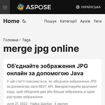
УКРАЇНСЬКА
T
o
Home
g
Пошук
Категорії
Архів
Теги
g
l
Головна
»
Tags
e
merge jpg online
n
a
v
Об’єднайте зображення JPG
i
онлайн за допомогою Java
g
a
У цій статті пояснюється, як об’єднати зображення JPG
t
за допомогою Java REST API. Використовуйте фрагмент
коду, щоб об’єднати два або більше зображень в одне
i
растрове зображення.
o
June 21, 2022
· Найєр Шахбаз · 4 хвилин