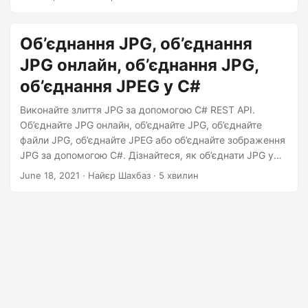
n
Об’єднання JPG, об’єднання
JPG онлайн, об’єднання JPG,
об’єднання JPEG у C#
Виконайте злиття JPG за допомогою C# REST API.
Об’єднайте JPG онлайн, об’єднайте JPG, об’єднайте
файли JPG, об’єднайте JPEG або об’єднайте зображення
JPG за допомогою C#. Дізнайтеся, як об’єднати JPG у
JPG.
June 18, 2021
· Найєр Шахбаз · 5 хвилин