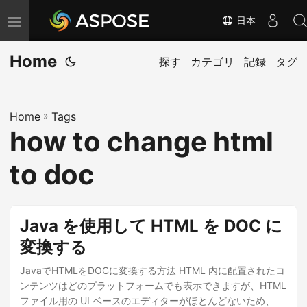
日本
ナ
ビ
Home
ゲ
探す
カテゴリ
記録
タグ
ー
シ
Home
»
Tags
ョ
how to change html
ン
の
to doc
切
り
替
Java を使用して HTML を DOC に
え
変換する
JavaでHTMLをDOCに変換する方法 HTML 内に配置されたコ
ンテンツはどのプラットフォームでも表示できますが、HTML
ファイル用の UI ベースのエディターがほとんどないため、