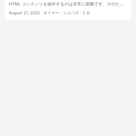
HTML コンテンツを操作するのは非常に困難です。そのた
め、便利な方法の 1 つは、HTML を DOC 形式に変換し、
August 21, 2022
· ネイヤー・シャバズ · 2 分
Word 文書エディターを使用してコンテンツを更新することで
す。この記事では、Java を使用して HTML から DOC へのコ
ンバーターを開発する方法について詳しく説明します。
HTML から DOC への変換 API HTML を Java で Word に変
換する cURL コマンドを使用して HTML を DOC に変換する
HTML から DOC への変換 API Aspose.Words Cloud for Java
により、Java 開発者は PDF、XPS、DOCX、[TIFF] で出力を
生成できる Word ファイル変換操作を実装できます。 ]7、お
よび JPG 形式。ここで、この記事の範囲に従って、HTML か
ら Doc への変換の詳細について説明します。最初のステップ
はインストールです。ここでは、maven ビルド タイプ プロ
ジェクトの pom.xml に次の詳細を追加する必要があります。
aspose-cloud
artifact.aspose-cloud-releases
https://artifact.aspose.cloud/repo
com.