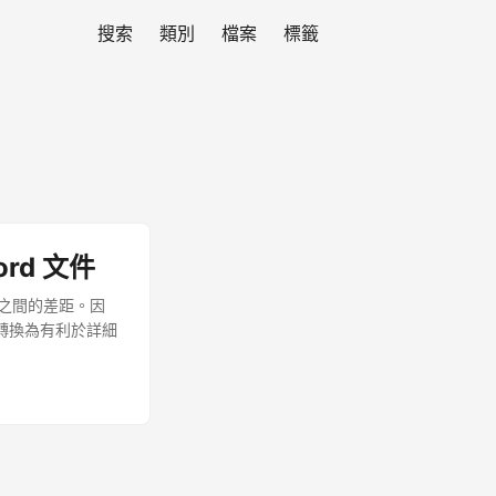
搜索
類別
檔案
標籤
ord 文件
格式之間的差距。因
內容轉換為有利於詳細