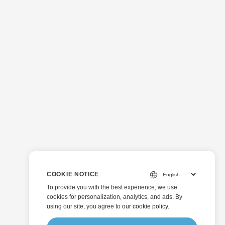
COOKIE NOTICE
To provide you with the best experience, we use
cookies for personalization, analytics, and ads. By
using our site, you agree to
our cookie policy
.