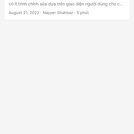
ớ
có ít trình chỉnh sửa dựa trên giao diện người dùng cho các
n
tệp HTML. Vì vậy, một trong những cách thuận tiện là
August 21, 2022
· Nayyer Shahbaz · 5 phút
chuyển đổi HTML sang định dạng DOC và sử dụng trình
g
chỉnh sửa tài liệu Word để cập nhật nội dung.