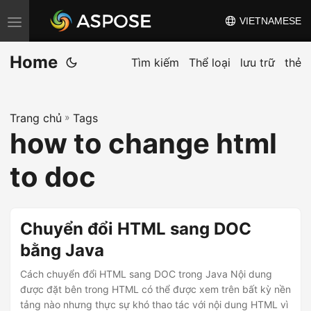
VIETNAMESE
C
h
Home
u
Tìm kiếm
Thể loại
lưu trữ
thẻ
y
ể
Trang chủ
»
Tags
n
how to change html
đ
ổ
to doc
i
đ
i
Chuyển đổi HTML sang DOC
ề
bằng Java
u
Cách chuyển đổi HTML sang DOC trong Java Nội dung
h
được đặt bên trong HTML có thể được xem trên bất kỳ nền
ư
tảng nào nhưng thực sự khó thao tác với nội dung HTML vì