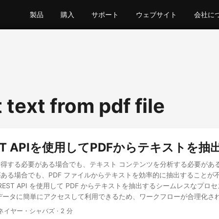
製品
購入
サポート
ウェブサイト
会社に
 text from pdf file
REST APIを使用してPDFからテキストを抽
得する必要がある場合でも、テキスト コンテンツを分析する必要があ
ある場合でも、PDF ファイルからテキストを効率的に抽出することが
 REST API を使用して PDF からテキストを抽出するシームレスなプ
データに簡単にアクセスして利用できるため、ワークフローが合理化さ
 ネイヤー・シャバズ · 2 分