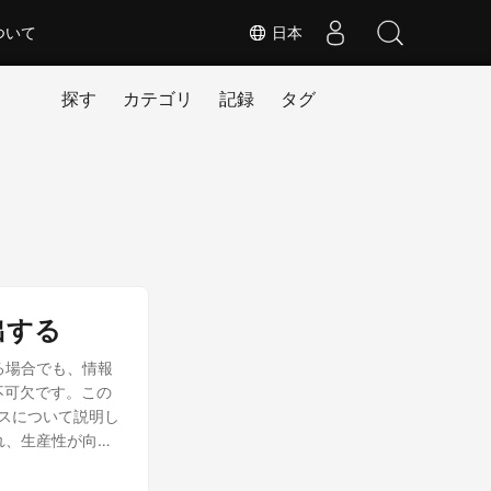
ついて
日本
探す
カテゴリ
記録
タグ
出する
る場合でも、情報
不可欠です。この
ロセスについて説明し
れ、生産性が向上