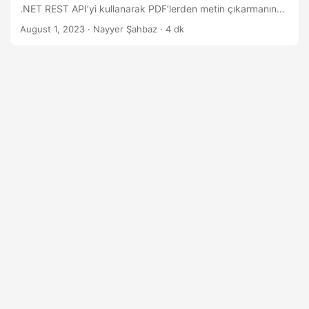
i
.NET REST API’yi kullanarak PDF’lerden metin çıkarmanın
r
kusursuz sürecini araştırıyoruz. Metinsel verilere
August 1, 2023
· Nayyer Şahbaz · 4 dk
zahmetsizce erişin ve bunları kullanın, iş akışlarınızı
kolaylaştırın ve verimliliği artırın.