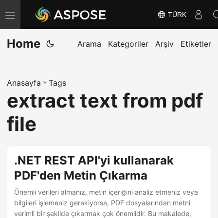
TÜRK
G
e
Home
z
Arama
Kategoriler
Arşiv
Etiketler
i
n
Anasayfa
»
Tags
m
extract text from pdf
e
y
file
i
D
e
.NET REST API'yi kullanarak
ğ
PDF'den Metin Çıkarma
i
Önemli verileri almanız, metin içeriğini analiz etmeniz veya
ş
bilgileri işlemeniz gerekiyorsa, PDF dosyalarından metni
t
verimli bir şekilde çıkarmak çok önemlidir. Bu makalede,