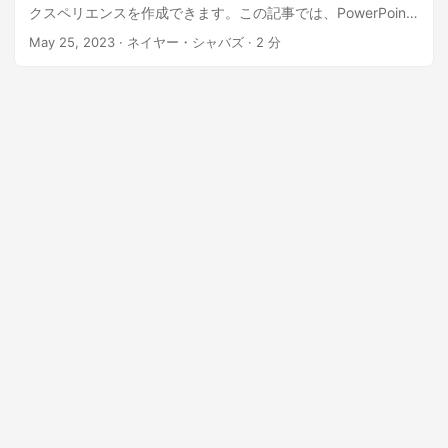
クスペリエンスを作成できます。この記事では、PowerPoint
プレゼンテーションにコメントをシームレスに追加するのに
May 25, 2023
· ネイヤー・シャバズ · 2 分
役立つ、強力な Aspose.Slides Cloud SDK for .NET API でサ
ポートされているさまざまなテクニックについて説明しま
す。