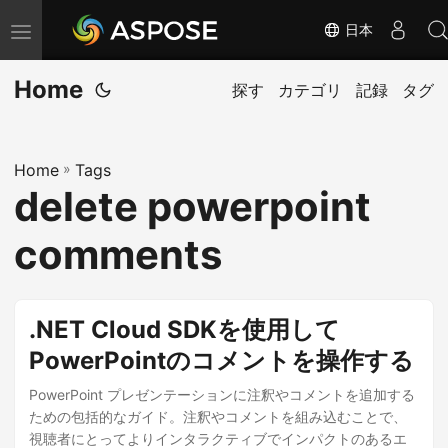
日本
ナ
ビ
Home
ゲ
探す
カテゴリ
記録
タグ
ー
シ
Home
»
Tags
ョ
delete powerpoint
ン
の
comments
切
り
替
.NET Cloud SDKを使用して
え
PowerPointのコメントを操作する
PowerPoint プレゼンテーションに注釈やコメントを追加する
ための包括的なガイド。注釈やコメントを組み込むことで、
視聴者にとってよりインタラクティブでインパクトのあるエ