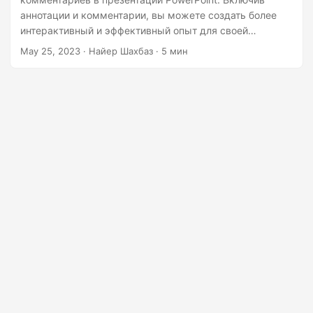
г
аннотации и комментарии, вы можете создать более
а
интерактивный и эффективный опыт для своей
ц
аудитории. В этой статье мы рассмотрим различные
May 25, 2023
· Найер Шахбаз · 5 мин
методы, поддерживаемые мощным Aspose.Slides Cloud
и
SDK для .NET API, которые помогут вам легко
ю
добавлять комментарии к вашим презентациям
PowerPoint.