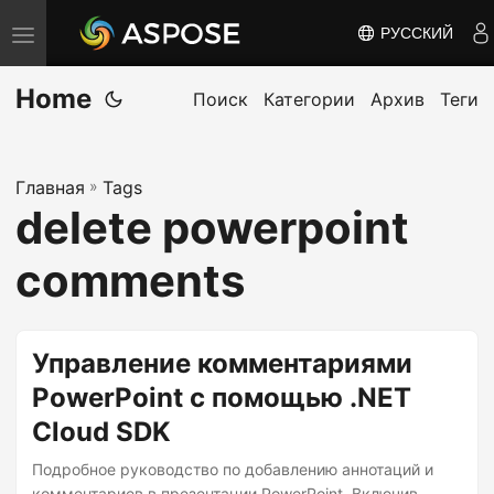
РУССКИЙ
П
е
Home
р
Поиск
Категории
Архив
Теги
е
к
Главная
»
Tags
л
delete powerpoint
ю
ч
comments
и
т
ь
Управление комментариями
н
PowerPoint с помощью .NET
а
Cloud SDK
в
и
Подробное руководство по добавлению аннотаций и
комментариев в презентации PowerPoint. Включив